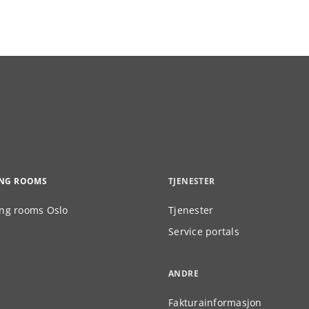
ING ROOMS
TJENESTER
ng rooms Oslo
Tjenester
Service portals
ANDRE
Fakturainformasjon