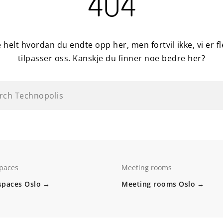
404
e helt hvordan du endte opp her, men fortvil ikke, vi er f
tilpasser oss. Kanskje du finner noe bedre her?
rch Technopolis
spaces
Meeting rooms
 spaces Oslo
Meeting rooms Oslo