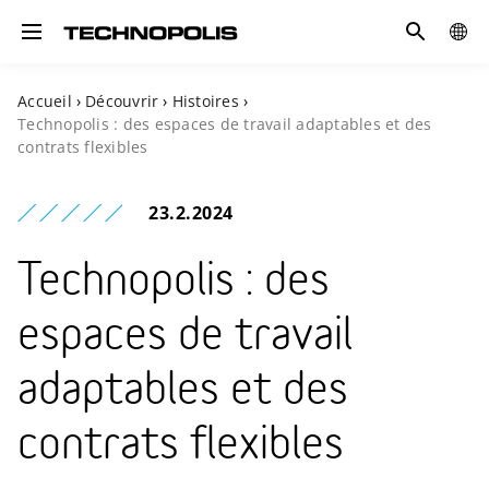
Recherche
GLOB
Toggle navigation
SITE
Accueil
›
Découvrir
›
Histoires
›
Technopolis : des espaces de travail adaptables et des
contrats flexibles
23.2.2024
Technopolis : des
espaces de travail
adaptables et des
contrats flexibles