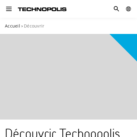
Recherche
GLOB
Toggle navigation
SITE
Accueil
›
Découvrir
Découvrir Technopolis