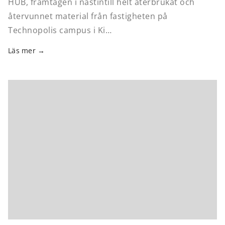
HUB, framtagen i nästintill helt återbrukat och
återvunnet material från fastigheten på
Technopolis campus i Ki…
Läs mer