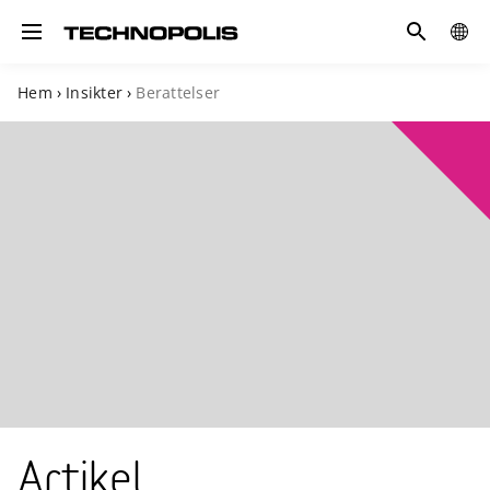
Sök
GLOB
Toggle navigation
SITE
Hem
›
Insikter
›
Berattelser
Artikel