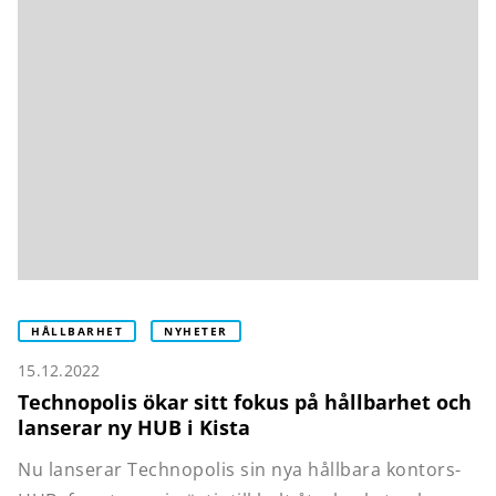
HÅLLBARHET
NYHETER
15.12.2022
Technopolis ökar sitt fokus på hållbarhet och
lanserar ny HUB i Kista
Nu lanserar Technopolis sin nya hållbara kontors-