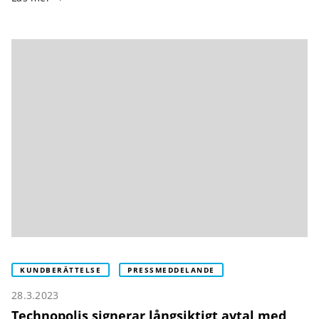
KUNDBERÄTTELSE
PRESSMEDDELANDE
28.3.2023
Technopolis signerar långsiktigt avtal med