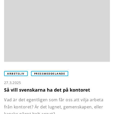
ARBETSLIV
PRESSMEDDELANDE
27.3.2025
Så vill svenskarna ha det på kontoret
Vad är det egentligen som får oss att vilja arbeta
från kontoret? Är det lugnet, gemenskapen, eller
kanske något helt annat?