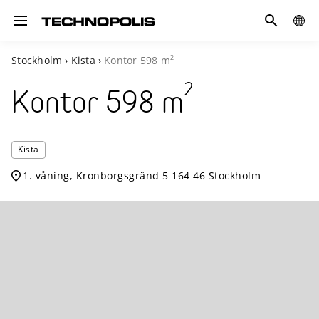
Sök
GLOB
Toggle navigation
SITE
2
Stockholm
›
Kista
›
Kontor
598
m
2
Kontor
598
m
Technopol
Kista
Kista
1. våning, Kronborgsgränd 5 164 46 Stockholm