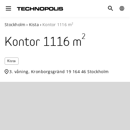
Sök
GLOB
Toggle navigation
SITE
2
Stockholm
›
Kista
›
Kontor
1116
m
2
Kontor
1116
m
Technopo
Kista
Kista
3. våning, Kronborgsgränd 19 164 46 Stockholm