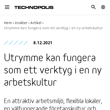
Sök
GLOB
Toggle navigation
SITE
Hem
›
Insikter
›
Artikel
›
Utrymme kan fungera som ett verktyg i en ny arbetskultur
8.12.2021
Utrymme kan fungera
som ett verktyg i en ny
arbetskultur
En attraktiv arbetsmiljö, flexibla lokaler,
en välfungerande företagskultur och