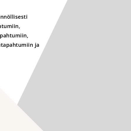
nnöllisesti
htumiin,
apahtumiin,
utapahtumiin ja