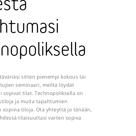
estä
htumasi
nopoliksella
ttävänäsi sitten pienempi kokous tai
stujien seminaari, meiltä löydät
 sopivat tilat. Technopoliksella on
stiloja ja muita tapahtumien
 sopivia tiloja. Ota yhteyttä jo tänään,
yhdessä tilaisuuttasi varten sopiva