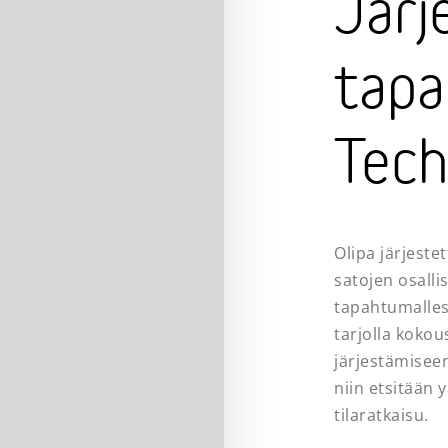
Järj
tapa
Tech
Olipa järjeste
satojen osalli
tapahtumallesi
tarjolla kokou
järjestämiseen
niin etsitään 
tilaratkaisu.