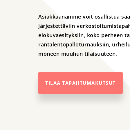
Asiakkaanamme voit osallistua sää
järjestettäviin verkostoitumistapa
elokuvaesityksiin, koko perheen t
rantalentopalloturnauksiin, urheil
moneen muuhun tilaisuuteen.
TILAA TAPAHTUMAKUTSUT