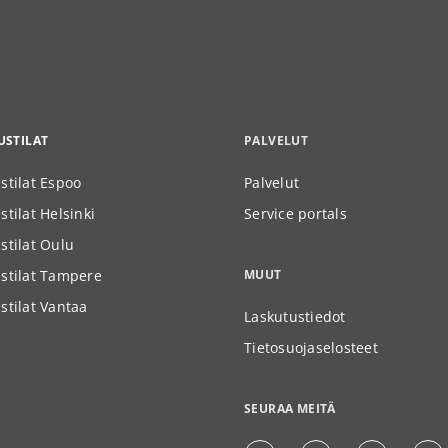
STILAT
PALVELUT
stilat Espoo
Palvelut
tilat Helsinki
Service portals
stilat Oulu
stilat Tampere
MUUT
stilat Vantaa
Laskutustiedot
Tietosuojaselosteet
SEURAA MEITÄ