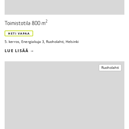
2
Toimistotila 800 m
HETI VAPAA
5. kerros
,
Energiakuja 3
,
Ruoholahti, Helsinki
LUE LISÄÄ
Ruoholahti