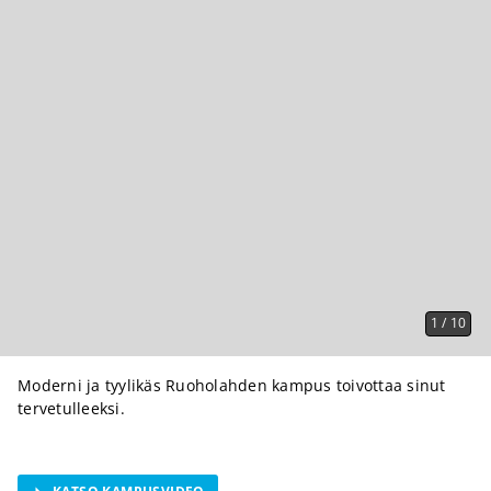
1
/
10
Moderni ja tyylikäs Ruoholahden kampus toivottaa sinut
tervetulleeksi.