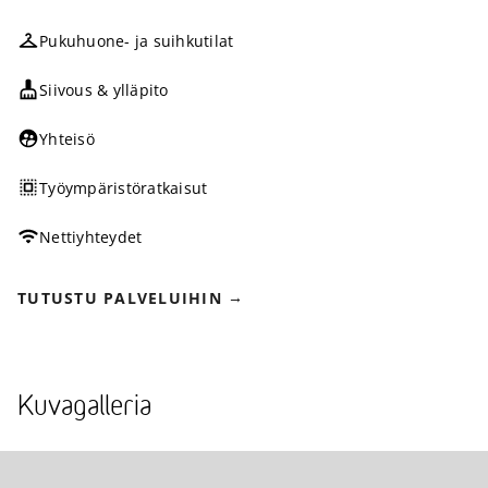
Pukuhuone- ja suihkutilat
Siivous & ylläpito
Yhteisö
Työympäristöratkaisut
Nettiyhteydet
TUTUSTU PALVELUIHIN
Kuvagalleria