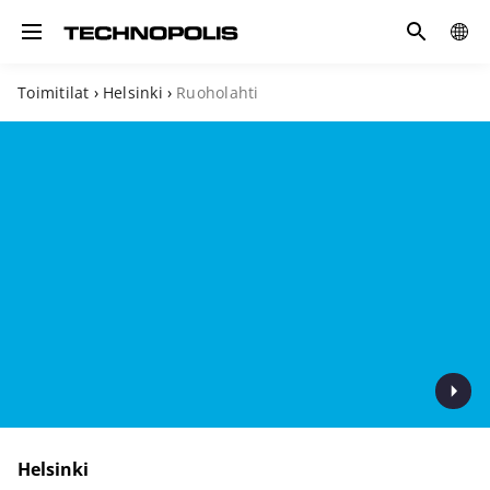
Hae
GLOB
Toggle navigation
SITE
Toimitilat
›
Helsinki
›
Ruoholahti
Helsinki