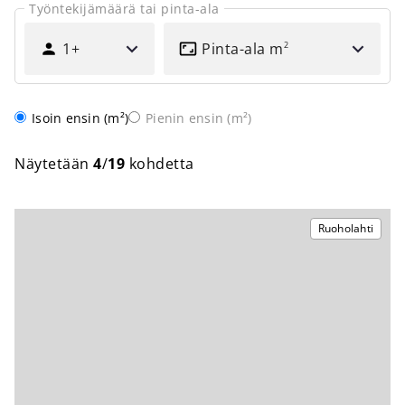
Työntekijämäärä tai pinta-ala
KUINKA
PINTA-
MONELLE
ALA
1+
Pinta-ala
m
2
HENKILÖLLE?
Järjestys
Isoin ensin (m²)
Pienin ensin (m²)
Näytetään
4
/
19
kohdetta
Ruoholahti