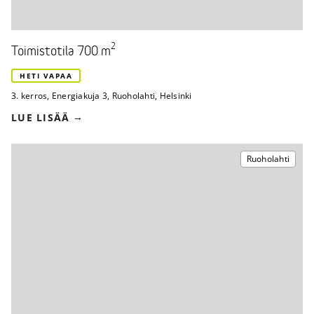
2
Toimistotila 700 m
HETI VAPAA
3. kerros
,
Energiakuja 3
,
Ruoholahti, Helsinki
LUE LISÄÄ
Ruoholahti