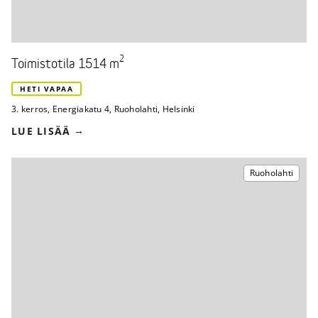
2
Toimistotila 1514 m
HETI VAPAA
3. kerros
,
Energiakatu 4
,
Ruoholahti, Helsinki
LUE LISÄÄ
Ruoholahti