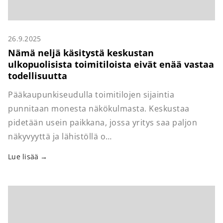
26.9.2025
Nämä neljä käsitystä keskustan
ulkopuolisista toimitiloista eivät enää vastaa
todellisuutta
Pääkaupunkiseudulla toimitilojen sijaintia
punnitaan monesta näkökulmasta. Keskustaa
pidetään usein paikkana, jossa yritys saa paljon
näkyvyyttä ja lähistöllä o…
Lue lisää