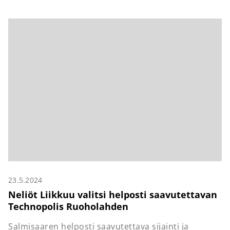
23.5.2024
Neliöt Liikkuu valitsi helposti saavutettavan
Technopolis Ruoholahden
Salmisaaren helposti saavutettava sijainti ja