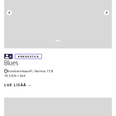
Takaisin
6
KOKOUSTILA
Blues
Insinöörinkatu
41, Hermia 15 B
16.5 €/h + ALV
LUE LISÄÄ