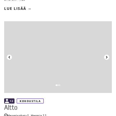
LUE LISÄÄ
Takaisin
12
KOKOUSTILA
Altto
Hermiankatu
1, Hermia 11