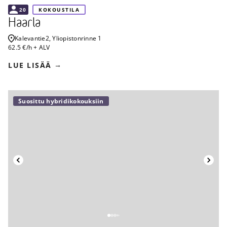
20
KOKOUSTILA
Haarla
Kalevantie
2, Yliopistonrinne 1
62.5 €/h + ALV
LUE LISÄÄ
Suosittu hybridikokouksiin
Takaisin