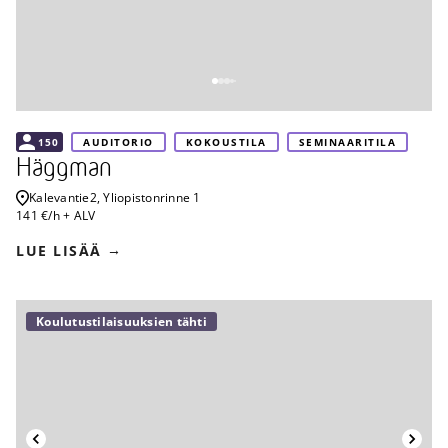
150
AUDITORIO
KOKOUSTILA
SEMINAARITILA
Häggman
Kalevantie
2, Yliopistonrinne 1
141 €/h + ALV
LUE LISÄÄ
Koulutustilaisuuksien tähti
Takaisin