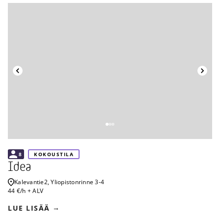
Takaisin
8
KOKOUSTILA
Idea
Kalevantie
2, Yliopistonrinne 3-4
44 €/h + ALV
LUE LISÄÄ