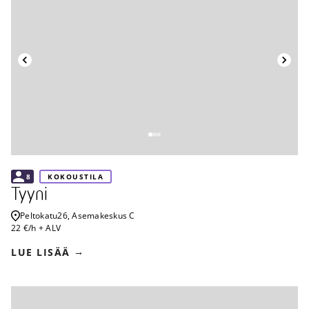
Takaisin
8
KOKOUSTILA
Tyyni
Peltokatu
26, Asemakeskus C
22 €/h + ALV
LUE LISÄÄ