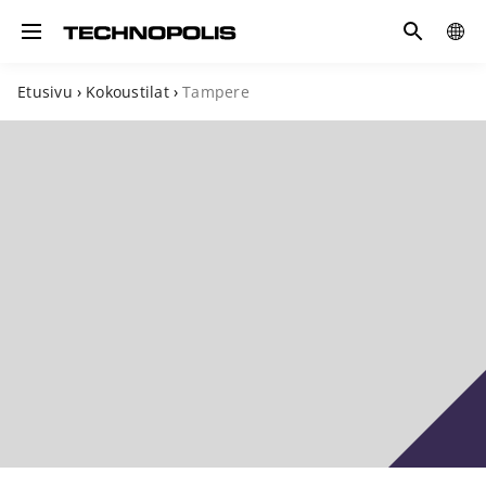
Hae
GLOB
Toggle navigation
SITE
Etusivu
›
Kokoustilat
›
Tampere