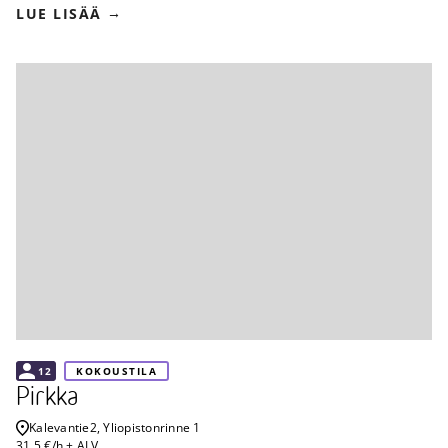
LUE LISÄÄ
12
KOKOUSTILA
Pirkka
Kalevantie
2, Yliopistonrinne 1
31.5 €/h + ALV