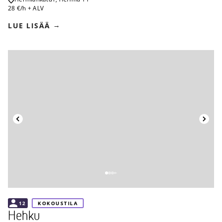
28 €/h + ALV
LUE LISÄÄ
Takaisin
12
KOKOUSTILA
Hehku