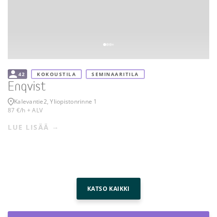
42
KOKOUSTILA
SEMINAARITILA
Enqvist
Kalevantie
2, Yliopistonrinne 1
87 €/h + ALV
LUE LISÄÄ
KATSO KAIKKI