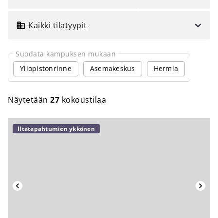
VALITSE
TILATYYPPI
Kaikki tilatyypit
Suodata kampuksen mukaan
Yliopistonrinne
Asemakeskus
Hermia
Näytetään
27
kokoustilaa
Iltatapahtumien ykkönen
Takaisin