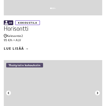
30
KOKOUSTILA
Horisontti
Kalevantie
2
95 €/h + ALV
LUE LISÄÄ
Yksityisiin kokouksiin
Takaisin