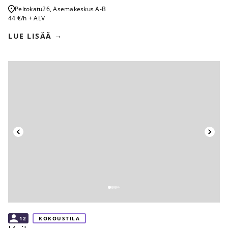
Peltokatu
26, Asemakeskus A-B
44 €/h + ALV
LUE LISÄÄ
Takaisin
12
KOKOUSTILA