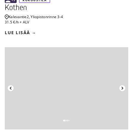
Kothen
Kalevantie
2, Yliopistonrinne 3-4
31.5 €/h + ALV
LUE LISÄÄ
Takaisin