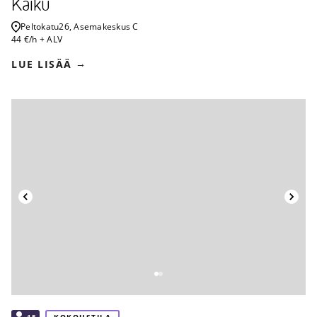
Kaiku
Peltokatu
26, Asemakeskus C
44 €/h + ALV
LUE LISÄÄ
Takaisin
15
KOKOUSTILA