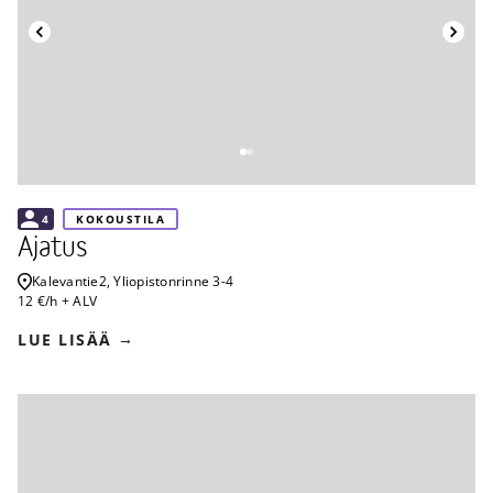
Takaisin
4
KOKOUSTILA
Ajatus
Kalevantie
2, Yliopistonrinne 3-4
12 €/h + ALV
LUE LISÄÄ