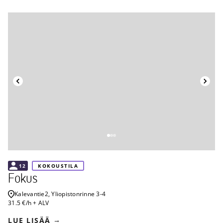
Takaisin
12
KOKOUSTILA
Fokus
Kalevantie
2, Yliopistonrinne 3-4
31.5 €/h + ALV
LUE LISÄÄ