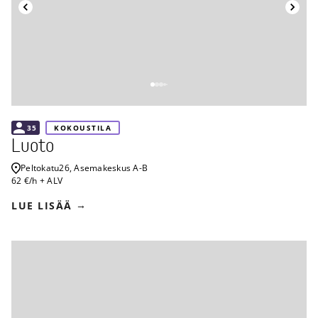
Takaisin
35
KOKOUSTILA
Luoto
Peltokatu
26, Asemakeskus A-B
62 €/h + ALV
LUE LISÄÄ