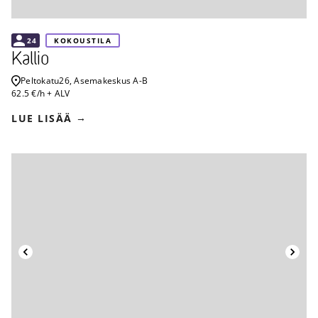
24
KOKOUSTILA
Kallio
Peltokatu
26, Asemakeskus A-B
62.5 €/h + ALV
LUE LISÄÄ
Takaisin