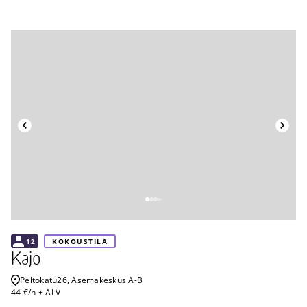
Takaisin
12
KOKOUSTILA
Kajo
Peltokatu
26, Asemakeskus A-B
44 €/h + ALV