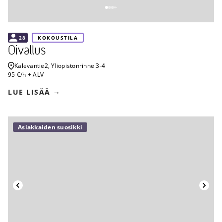
28
KOKOUSTILA
Oivallus
Kalevantie
2, Yliopistonrinne 3-4
95 €/h + ALV
LUE LISÄÄ
Asiakkaiden suosikki
Takaisin