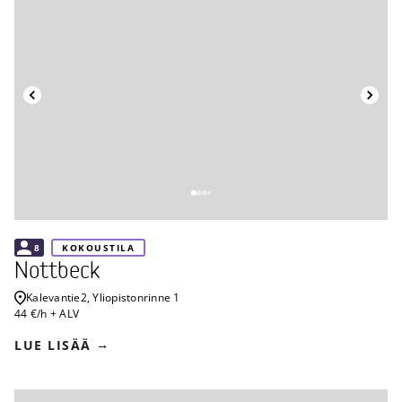
Takaisin
8
KOKOUSTILA
Nottbeck
Kalevantie
2, Yliopistonrinne 1
44 €/h + ALV
LUE LISÄÄ