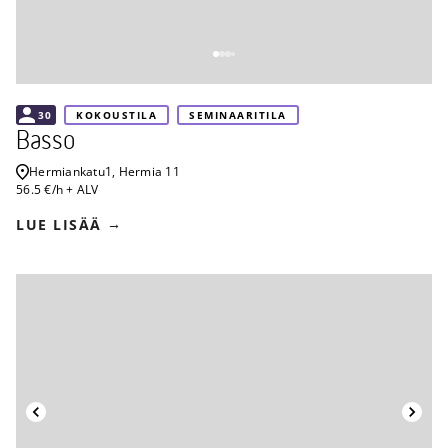
30
KOKOUSTILA
SEMINAARITILA
Basso
Hermiankatu
1, Hermia 11
56.5 €/h + ALV
LUE LISÄÄ
Takaisin