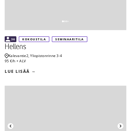
36
KOKOUSTILA
SEMINAARITILA
Hellens
Kalevantie
2, Yliopistonrinne 3-4
95 €/h + ALV
LUE LISÄÄ
Takaisin