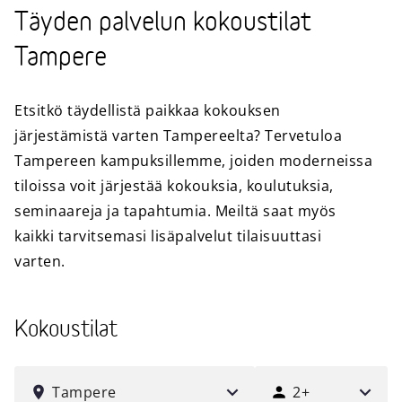
Täyden palvelun kokoustilat
Tampere
Etsitkö täydellistä paikkaa kokouksen
järjestämistä varten Tampereelta? Tervetuloa
Tampereen kampuksillemme, joiden moderneissa
tiloissa voit järjestää kokouksia, koulutuksia,
seminaareja ja tapahtumia. Meiltä saat myös
kaikki tarvitsemasi lisäpalvelut tilaisuuttasi
varten.
Kokoustilat
VALITSE
KUINKA
KAUPUNKI
MONELLE
Tampere
2+
HENKILÖLLE?