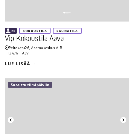
20
KOKOUSTILA
SAUNATILA
Vip Kokoustila Aava
Peltokatu
26, Asemakeskus A-B
113 €/h + ALV
LUE LISÄÄ
Suosittu tiimipäiviin
Takaisin