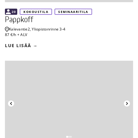
20
KOKOUSTILA
SEMINAARITILA
Pappkoff
Kalevantie
2, Yliopistonrinne 3-4
87 €/h + ALV
LUE LISÄÄ
Takaisin