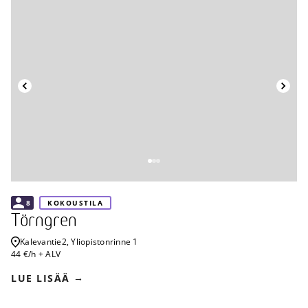
Takaisin
8
KOKOUSTILA
Törngren
Kalevantie
2, Yliopistonrinne 1
44 €/h + ALV
LUE LISÄÄ