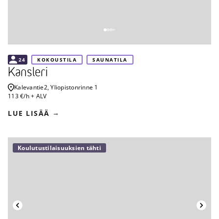
24
KOKOUSTILA
SAUNATILA
Kansleri
Kalevantie
2, Yliopistonrinne 1
113 €/h + ALV
LUE LISÄÄ
Koulutustilaisuuksien tähti
Takaisin