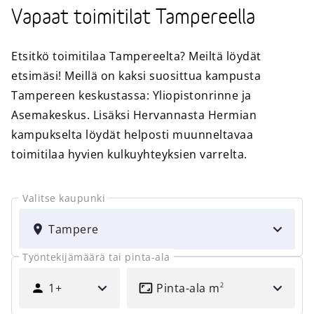
Vapaat toimitilat Tampereella
Etsitkö toimitilaa Tampereelta? Meiltä löydät
etsimäsi! Meillä on kaksi suosittua kampusta
Tampereen keskustassa: Yliopistonrinne ja
Asemakeskus. Lisäksi Hervannasta Hermian
kampukselta löydät helposti muunneltavaa
toimitilaa hyvien kulkuyhteyksien varrelta.
Valitse kaupunki
VALITSE
KAUPUNKI
Tampere
Työntekijämäärä tai pinta-ala
KUINKA
PINTA-
MONELLE
ALA
1+
Pinta-ala
m
2
HENKILÖLLE?