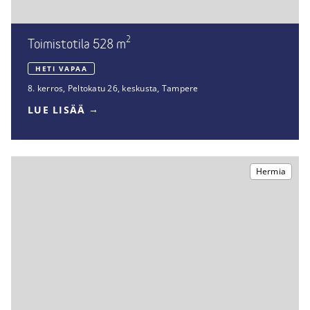
2
Toimistotila 528 m
HETI VAPAA
8. kerros
,
Peltokatu 26
,
keskusta, Tampere
LUE LISÄÄ
Hermia