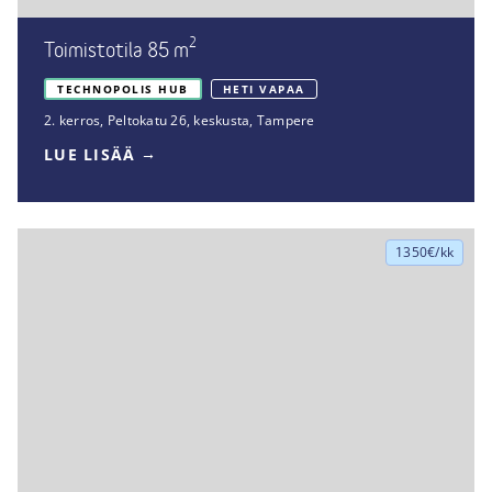
2
Toimistotila 85 m
TECHNOPOLIS HUB
HETI VAPAA
2. kerros
,
Peltokatu 26
,
keskusta, Tampere
LUE LISÄÄ
1350€/kk