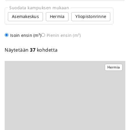
Suodata kampuksen mukaan
Asemakeskus
Hermia
Yliopistonrinne
Järjestys
Isoin ensin (m²)
Pienin ensin (m²)
Näytetään
37
kohdetta
Hermia