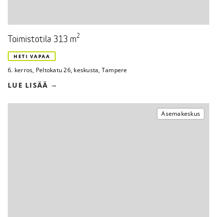
2
Toimistotila 313 m
HETI VAPAA
6. kerros
,
Peltokatu 26
,
keskusta, Tampere
LUE LISÄÄ
Asemakeskus