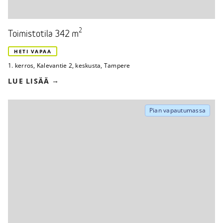
2
Toimistotila 342 m
HETI VAPAA
1. kerros
,
Kalevantie 2
,
keskusta, Tampere
LUE LISÄÄ
Pian vapautumassa