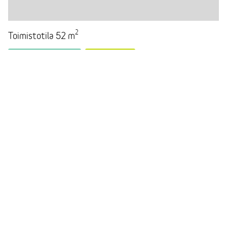
2
Toimistotila 52 m
TECHNOPOLIS HUB
HETI VAPAA
2. kerros
,
Peltokatu 26
,
keskusta, Tampere
LUE LISÄÄ
Hermia