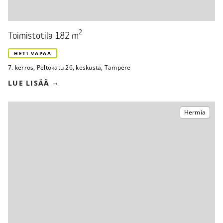
2
Toimistotila 182 m
HETI VAPAA
7. kerros
,
Peltokatu 26
,
keskusta, Tampere
LUE LISÄÄ
Hermia