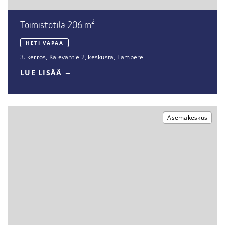
2
Toimistotila 206 m
HETI VAPAA
3. kerros
,
Kalevantie 2
,
keskusta, Tampere
LUE LISÄÄ
Asemakeskus