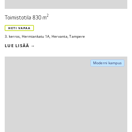
2
Toimistotila 830 m
HETI VAPAA
3. kerros
,
Hermiankatu 1A
,
Hervanta, Tampere
LUE LISÄÄ
Moderni kampus