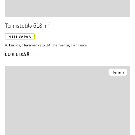
2
Toimistotila 518 m
HETI VAPAA
4. kerros
,
Hermiankatu 3A
,
Hervanta, Tampere
LUE LISÄÄ
Hermia