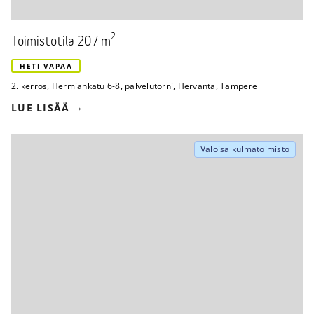
2
Toimistotila 207 m
HETI VAPAA
2. kerros
,
Hermiankatu 6-8, palvelutorni
,
Hervanta, Tampere
LUE LISÄÄ
Valoisa kulmatoimisto