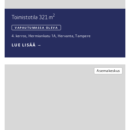
2
Toimistotila 321 m
VAPAUTUMASSA OLEVA
4. kerros
,
Hermiankatu 1A
,
Hervanta, Tampere
LUE LISÄÄ
Asemakeskus