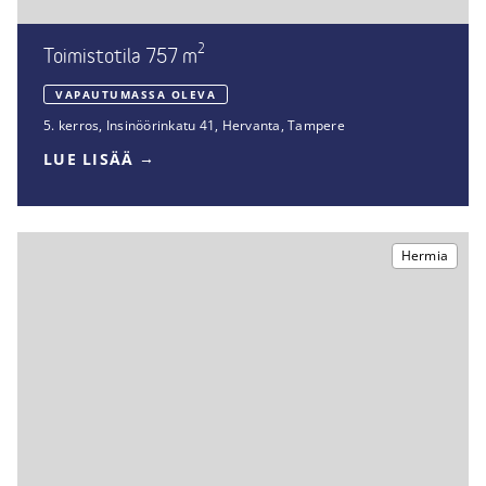
2
Toimistotila 757 m
VAPAUTUMASSA OLEVA
5. kerros
,
Insinöörinkatu 41
,
Hervanta, Tampere
LUE LISÄÄ
Hermia