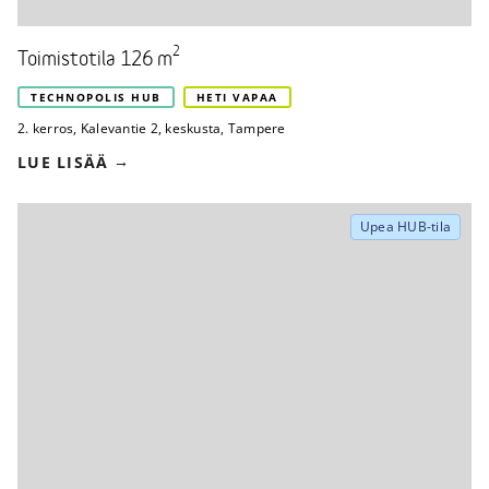
2
Toimistotila 126 m
TECHNOPOLIS HUB
HETI VAPAA
2. kerros
,
Kalevantie 2
,
keskusta, Tampere
LUE LISÄÄ
Upea HUB-tila