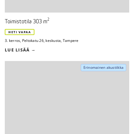
2
Toimistotila 303 m
HETI VAPAA
3. kerros
,
Peltokatu 26
,
keskusta, Tampere
LUE LISÄÄ
Erinomainen akustiikka