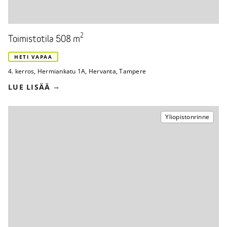
2
Toimistotila 508 m
HETI VAPAA
4. kerros
,
Hermiankatu 1A
,
Hervanta, Tampere
LUE LISÄÄ
Yliopistonrinne