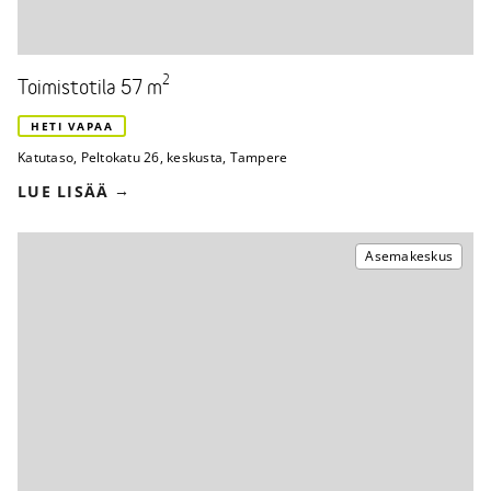
2
Toimistotila 57 m
HETI VAPAA
Katutaso
,
Peltokatu 26
,
keskusta, Tampere
LUE LISÄÄ
Asemakeskus