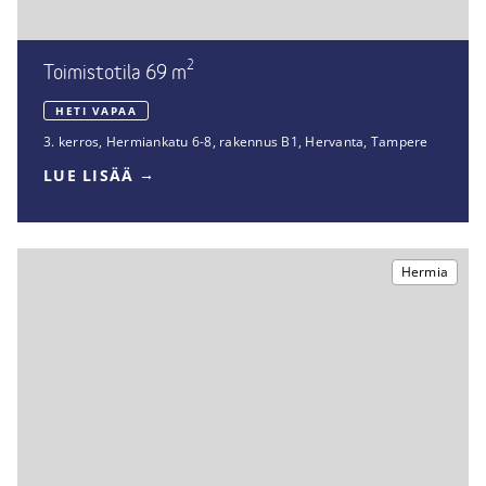
2
Toimistotila 69 m
HETI VAPAA
3. kerros
,
Hermiankatu 6-8, rakennus B1
,
Hervanta, Tampere
LUE LISÄÄ
Hermia