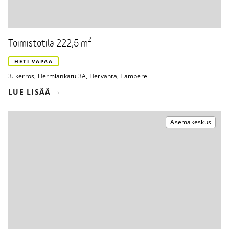
2
Toimistotila 222,5 m
HETI VAPAA
3. kerros
,
Hermiankatu 3A
,
Hervanta, Tampere
LUE LISÄÄ
Asemakeskus