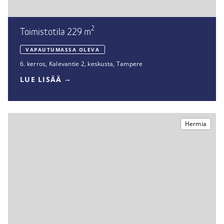
2
Toimistotila 229 m
VAPAUTUMASSA OLEVA
6. kerros
,
Kalevantie 2
,
keskusta, Tampere
LUE LISÄÄ
Hermia