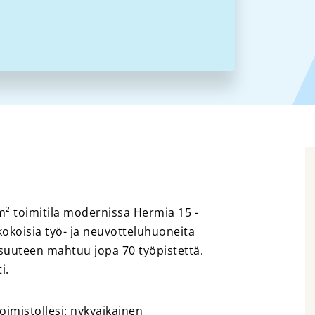
m² toimitila modernissa Hermia 15 -
i kokoisia työ- ja neuvotteluhuoneita
aisuuteen mahtuu jopa 70 työpistettä.
ti.
oimistollesi: nykyaikainen