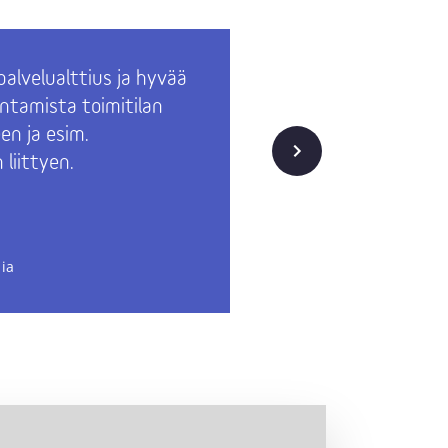
palvelualttius ja hyvää
Yhteistyö
ntamista toimitilan
Meidän ta
n ja esim.
haettu ni
Seuraava
 liittyen.
Asiakaslä
Rakennutt
ia
Technopoli