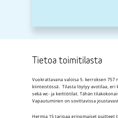
Tietoa toimitilasta
Vuokrattavana valoisa 5. kerroksen 757 
kiinteistössä. Tilasta löytyy avotilaa, er
sekä wc- ja keittiötilat. Tähän tilakokon
Vapautuminen on sovittavissa joustavas
Hermia 15 tarjoaa erinomaiset puitteet t