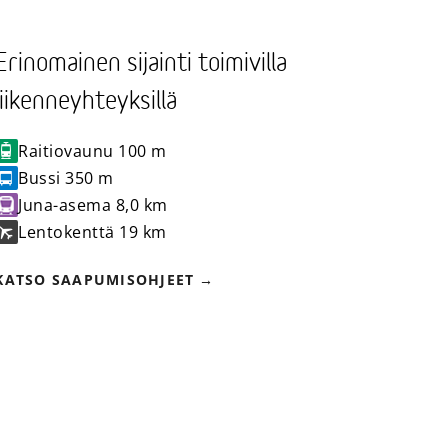
Erinomainen sijainti toimivilla
liikenneyhteyksillä
Raitiovaunu
100 m
Bussi
350 m
Juna-asema
8,0 km
Lentokenttä
19 km
KATSO SAAPUMISOHJEET