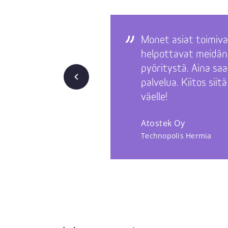
Monet asiat toimivat
helpottavat meidän
pyöritystä. Aina sa
Takaisin
palvelua. Kiitos sii
väelle!
Atostek Oy
Technopolis Hermia