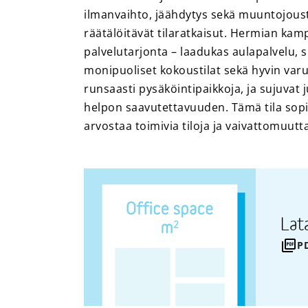
ilmanvaihto, jäähdytys sekä muuntojousta
räätälöitävät tilaratkaisut. Hermian kam
palvelutarjonta – laadukas aulapalvelu, s
monipuoliset kokoustilat sekä hyvin varus
runsaasti pysäköintipaikkoja, ja sujuvat 
helpon saavutettavuuden. Tämä tila sopii 
arvostaa toimivia tiloja ja vaivattomuutta
Lat
P