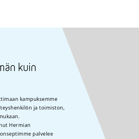
män kuin
auttimaan kampuksemme
teyshenkilön ja toimiston,
 mukaan.
innut Hermian
konseptimme palvelee