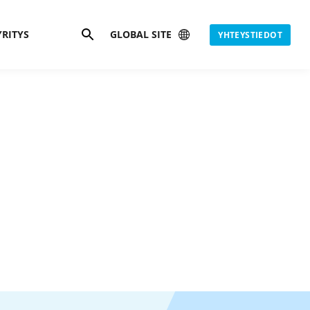
Hae
YRITYS
GLOBAL SITE
YHTEYSTIEDOT
is