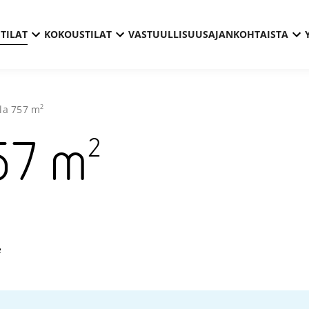
TILAT
KOKOUSTILAT
VASTUULLISUUS
AJANKOHTAISTA
2
la
757
m
2
57
m
Technopol
e
Hermia