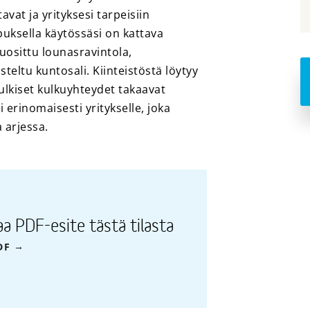
vat ja yrityksesi tarpeisiin
puksella käytössäsi on kattava
uosittu lounasravintola,
teltu kuntosali. Kiinteistöstä löytyy
julkiset kulkuyhteydet takaavat
erinomaisesti yritykselle, joka
 arjessa.
aa PDF-esite tästä tilasta
DF