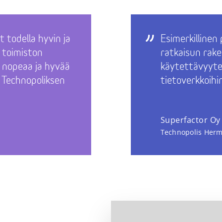
 todella hyvin ja
Esimerkillinen 
 toimiston
ratkaisun rake
a nopeaa ja hyvää
käytettävyytee
tä Technopoliksen
tietoverkkoihin
Superfactor Oy
Technopolis Herm