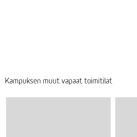
Kattavasta kalustevalikoimastamme löydät
laadukkaat tuotteet toimistoon, ja voit valita
haluatko ostaa, vuokrata vai valita kierrätetyt
kalusteet.
Tarjoamme käyttöösi kilpailutetut ja luotettavat
kumppanimme, joiden kautta saat avun niin
toimiston pienremontteihin, asennuksiin kuin
siivoukseen.
Kampuksen muut vapaat toimitilat