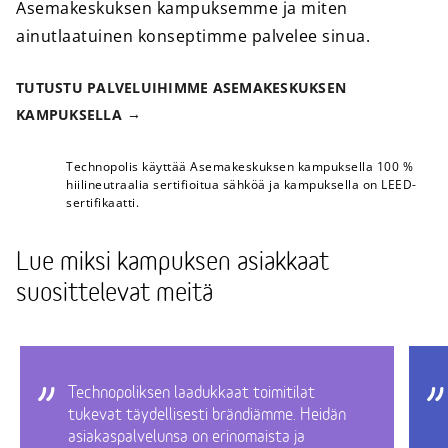
Asemakeskuksen kampuksemme ja miten
ainutlaatuinen konseptimme palvelee sinua.
TUTUSTU PALVELUIHIMME ASEMAKESKUKSEN
KAMPUKSELLA
Technopolis käyttää Asemakeskuksen kampuksella 100 %
hiilineutraalia sertifioitua sähköä ja kampuksella on LEED-
sertifikaatti.
Lue miksi kampuksen asiakkaat
suosittelevat meitä
Technopoliksen laadukkaat toimitilat
tukevat täydellisesti brändiämme. Heidän
asiakaspalvelunsa on erinomaista ja