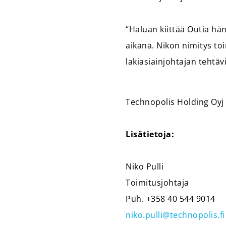
“Haluan kiittää Outia hä
aikana. Nikon nimitys to
lakiasiainjohtajan tehtäv
Technopolis Holding Oyj
Lisätietoja:
Niko Pulli
Toimitusjohtaja
Puh. +358 40 544 9014
niko.pulli@technopolis.fi