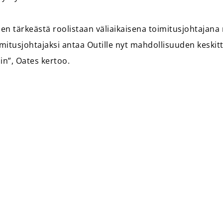
nen tärkeästä roolistaan väliaikaisena toimitusjohtajana
imitusjohtajaksi antaa Outille nyt mahdollisuuden keskitt
iin”, Oates kertoo.