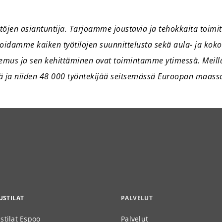
öjen asiantuntija. Tarjoamme joustavia ja tehokkaita toimiti
. Hoidamme kaiken työtilojen suunnittelusta sekä aula- ja koko
kemus ja sen kehittäminen ovat toimintamme ytimessä. Meill
tä ja niiden 48 000 työntekijää seitsemässä Euroopan maass
STILAT
PALVELUT
stilat Espoo
Palvelut