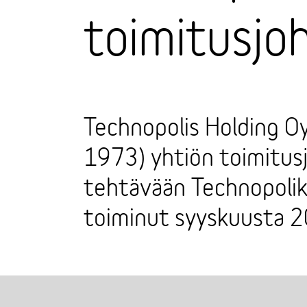
toimitusjoh
Technopolis Holding Oyj
1973) yhtiön toimitusjo
tehtävään Technopoliks
toiminut syyskuusta 2