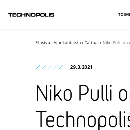
TOIMI
Etusivu
›
Ajankohtaista
›
Tarinat
›
Niko Pulli on
29.3.2021
Niko Pulli 
Technopoli