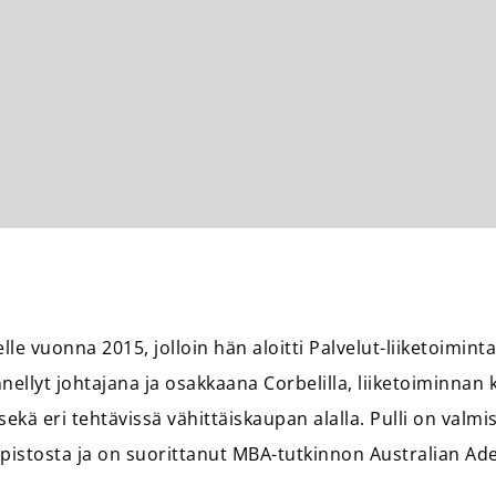
elle vuonna 2015, jolloin hän aloitti Palvelut-liiketoimin
nellyt johtajana ja osakkaana Corbelilla, liiketoiminnan
 sekä eri tehtävissä vähittäiskaupan alalla. Pulli on valmi
opistosta ja on suorittanut MBA-tutkinnon Australian Ade