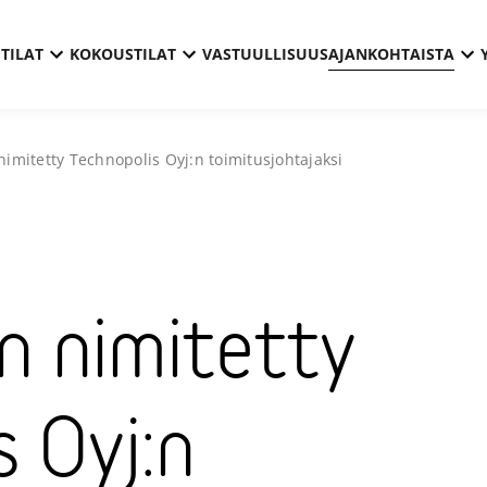
TILAT
KOKOUSTILAT
VASTUULLISUUS
AJANKOHTAISTA
 nimitetty Technopolis Oyj:n toimitusjohtajaksi
on nimitetty
s Oyj:n