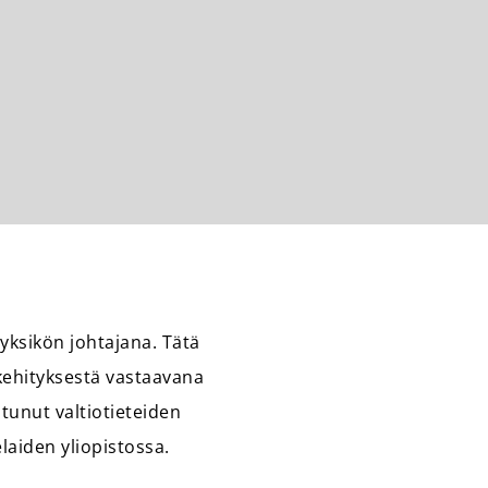
tayksikön johtajana. Tätä
 kehityksestä vastaavana
stunut valtiotieteiden
laiden yliopistossa.