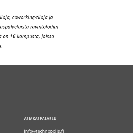
loja, coworking-tiloja ja
uspalveluista ravintoloihin
ä on 16 kampusta, joissa
a.
ASIAKASPALVELU
info@technopolis.fi