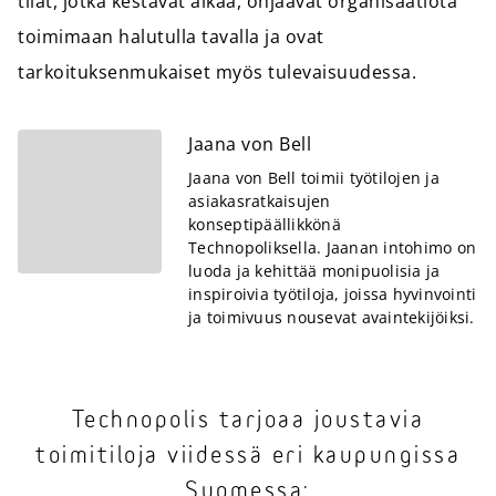
tilat, jotka kestävät aikaa, ohjaavat organisaatiota
toimimaan halutulla tavalla ja ovat
tarkoituksenmukaiset myös tulevaisuudessa.
Jaana von Bell
Jaana von Bell toimii työtilojen ja
asiakasratkaisujen
konseptipäällikkönä
Technopoliksella. Jaanan intohimo on
luoda ja kehittää monipuolisia ja
inspiroivia työtiloja, joissa hyvinvointi
ja toimivuus nousevat avaintekijöiksi.
Technopolis tarjoaa joustavia
toimitiloja viidessä eri kaupungissa
Suomessa: