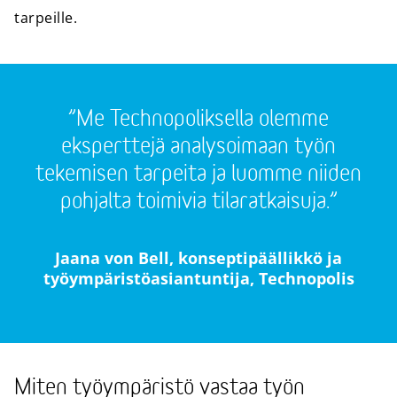
tarpeille.
”Me Technopoliksella olemme
eksperttejä analysoimaan työn
tekemisen tarpeita ja luomme niiden
pohjalta toimivia tilaratkaisuja.”
Jaana von Bell, konseptipäällikkö ja
työympäristöasiantuntija, Technopolis
Miten työympäristö vastaa työn