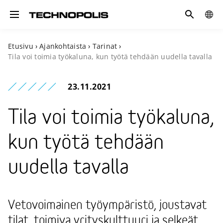
Hae
GLOB
Toggle navigation
SITE
Etusivu
›
Ajankohtaista
›
Tarinat
›
Tila voi toimia työkaluna, kun työtä tehdään uudella tavalla
23.11.2021
Tila voi toimia työkaluna,
kun työtä tehdään
uudella tavalla
Vetovoimainen työympäristö, joustavat
tilat, toimiva yrityskulttuuri ja selkeät