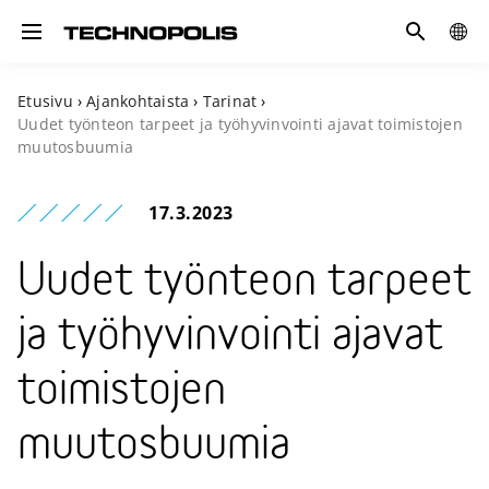
Hae
GLOB
Toggle navigation
SITE
Etusivu
›
Ajankohtaista
›
Tarinat
›
Uudet työnteon tarpeet ja työhyvinvointi ajavat toimistojen
muutosbuumia
17.3.2023
Uudet työnteon tarpeet
ja työhyvinvointi ajavat
toimistojen
muutosbuumia