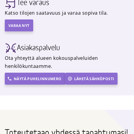
Tee varaus
Katso tilojen saatavuus ja varaa sopiva tila.
VARAA NYT
Asiakaspalvelu
Ota yhteyttä alueen kokouspalveluiden
henkilökuntaamme.
NÄYTÄ PUHELINNUMERO
LÄHETÄ SÄHKÖPOSTI
Toteutetaan yhdessä tapahtumasi!