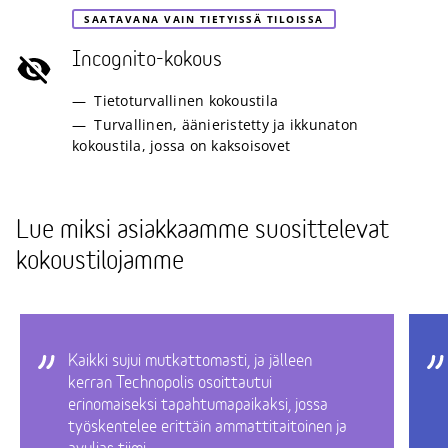
SAATAVANA VAIN TIETYISSÄ TILOISSA
Incognito-kokous
Tietoturvallinen kokoustila
Turvallinen, äänieristetty ja ikkunaton
kokoustila, jossa on kaksoisovet
Lue miksi asiakkaamme suosittelevat
kokoustilojamme
Kaikki sujui mutkattomasti, ja jälleen
kerran Technopolis osoittautui
erinomaiseksi tapahtumapaikaksi, jossa
työskentelee erittäin ammattitaitoinen ja