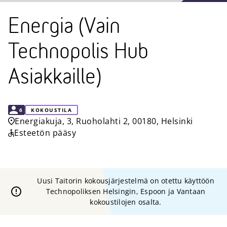
Energia (Vain
Technopolis Hub
Asiakkaille)
KAPASITEETTI
6
KOKOUSTILA
Energiakuja, 3, Ruoholahti 2, 00180, Helsinki
Esteetön pääsy
Uusi Taitorin kokousjärjestelmä on otettu käyttöön
Technopoliksen Helsingin, Espoon ja Vantaan
kokoustilojen osalta.