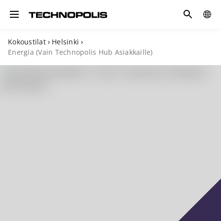
Hae
GLOB
Toggle navigation
SITE
Kokoustilat
›
Helsinki
›
Energia (Vain Technopolis Hub Asiakkaille)