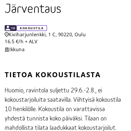
Järventaus
KAPASITEETTI
10
KOKOUSTILA
Kiviharjunlenkki, 1 C, 90220, Oulu
16.5 €/h + ALV
Ikkuna
TIETOA KOKOUSTILASTA
Huomio, ravintola suljettu 29.6.-2.8., ei
kokoustarjoiluita saatavilla. Viihtyisä kokoustila
10 henkilölle. Kokoustila on varattavissa
yhdestä tunnista koko päiväksi. Tilaan on
mahdollista tilata laadukkaat kokoustarjoilut.