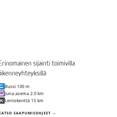
Erinomainen sijainti toimivilla
liikenneyhteyksillä
Bussi
100 m
Juna-asema
2.0 km
Lentokenttä
15 km
KATSO SAAPUMISOHJEET