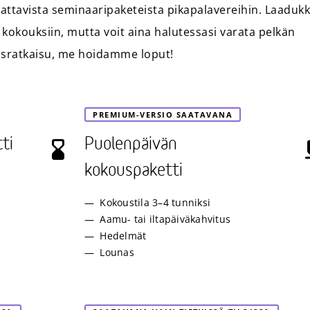
kattavista seminaaripaketeista pikapalavereihin. Laaduk
 kokouksiin, mutta voit aina halutessasi varata pelkän
ousratkaisu, me hoidamme loput!
PREMIUM-VERSIO SAATAVANA
ti
Puolenpäivän
kokouspaketti
Kokoustila 3–4 tunniksi
Aamu- tai iltapäiväkahvitus
Hedelmät
Lounas