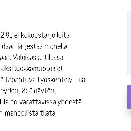
A
.8., ei kokoustarjoiluita
oidaan järjestää monella
an. Valoisassa tilassa
kiksi luokkamuotoiset
ä tapahtuva työskentely. Tila
teyden, 85" näytön,
Tila on varattavissa yhdestä
n mahdollista tilata