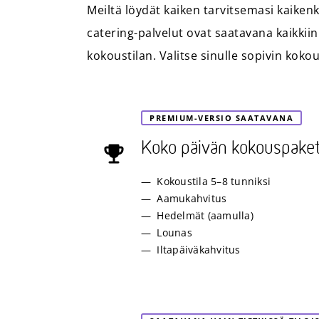
Meiltä löydät kaiken tarvitsemasi kaiken
catering-palvelut ovat saatavana kaikkiin
kokoustilan. Valitse sinulle sopivin kok
PREMIUM-VERSIO SAATAVANA
Koko päivän kokouspaket
Kokoustila 5–8 tunniksi
Aamukahvitus
Hedelmät (aamulla)
Lounas
Iltapäiväkahvitus