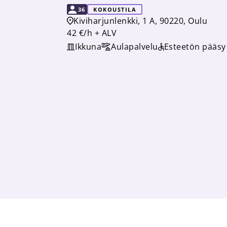
KAPASITEETTI
36
KOKOUSTILA
Kiviharjunlenkki, 1 A, 90220, Oulu
42 €/h + ALV
Ikkuna
Aulapalvelu
Esteetön pääsy