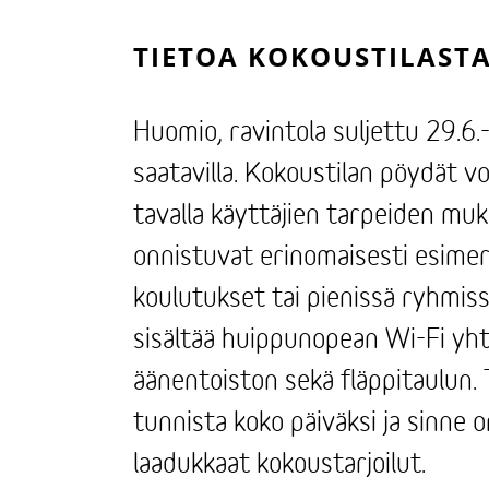
TIETOA KOKOUSTILAST
Huomio, ravintola suljettu 29.6.-2
saatavilla. Kokoustilan pöydät v
tavalla käyttäjien tarpeiden muka
onnistuvat erinomaisesti esimer
koulutukset tai pienissä ryhmiss
sisältää huippunopean Wi-Fi yh
äänentoiston sekä fläppitaulun. 
tunnista koko päiväksi ja sinne o
laadukkaat kokoustarjoilut.