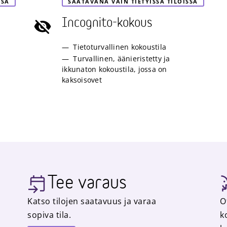
SSA
SAATAVANA VAIN TIETYISSÄ TILOISSA
Incognito-kokous
Tietoturvallinen kokoustila
Turvallinen, äänieristetty ja
ikkunaton kokoustila, jossa on
kaksoisovet
Tee varaus
Katso tilojen saatavuus ja varaa
O
sopiva tila.
k