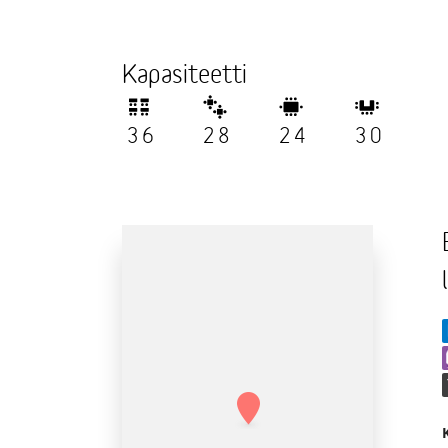
Kapasiteetti
36
28
24
30