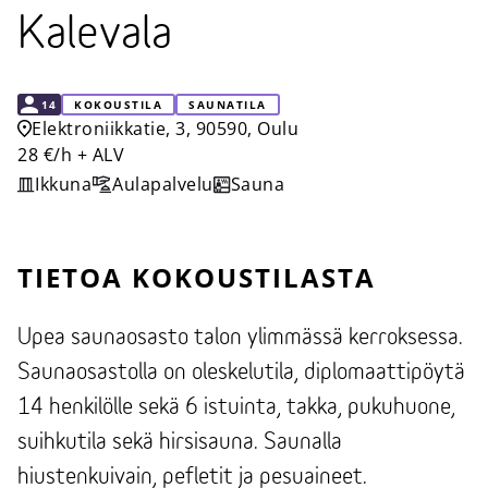
Kalevala
KAPASITEETTI
14
KOKOUSTILA
SAUNATILA
Elektroniikkatie, 3, 90590, Oulu
28 €/h + ALV
Ikkuna
Aulapalvelu
Sauna
TIETOA KOKOUSTILASTA
Upea saunaosasto talon ylimmässä kerroksessa.
Saunaosastolla on oleskelutila, diplomaattipöytä
14 henkilölle sekä 6 istuinta, takka, pukuhuone,
suihkutila sekä hirsisauna. Saunalla
hiustenkuivain, pefletit ja pesuaineet.