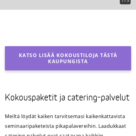
1
/
5
KATSO LISÄÄ KOKOUSTILOJA TÄSTÄ
KAUPUNGISTA
Kokouspaketit ja catering-palvelut
Meiltä löydät kaiken tarvitsemasi kaikenkattavista
seminaaripaketeista pikapalavereihin. Laadukkaat
catering-palvelut ovat saatavana kaikkiin