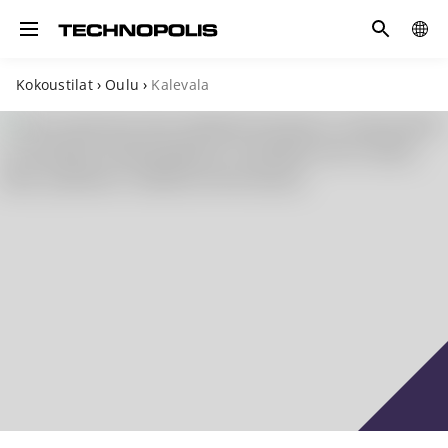
Hae
GLOB
Toggle navigation
SITE
Kokoustilat
›
Oulu
›
Kalevala