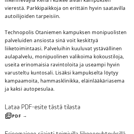
liikenneväylä Kehä I kulkee aivan kampuksen
vierestä. Parkkipaikkoja on erittäin hyvin saatavilla
autoilijoiden tarpeisiin.
Technopolis Otaniemen kampuksen monipuolisten
palveluiden ansiosta sinä voit keskittyä
liiketoimintaasi. Palveluihin kuuluvat ystävällinen
aulapalvelu, monipuolinen valikoima kokoustiloja,
useita erinomaisia ravintoloita ja useampi hyvin
varusteltu kuntosali. Lisäksi kampukselta löytyy
kampaamoita, hammasklinikka, eläinlääkäriasema
ja kaksi autopesulaa.
Lataa PDF-esite tästä tilasta
PDF