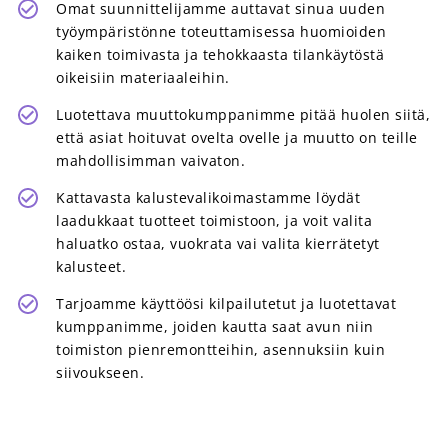
Omat suunnittelijamme auttavat sinua uuden
työympäristönne toteuttamisessa huomioiden
kaiken toimivasta ja tehokkaasta tilankäytöstä
oikeisiin materiaaleihin.
Luotettava muuttokumppanimme pitää huolen siitä,
että asiat hoituvat ovelta ovelle ja muutto on teille
mahdollisimman vaivaton.
Kattavasta kalustevalikoimastamme löydät
laadukkaat tuotteet toimistoon, ja voit valita
haluatko ostaa, vuokrata vai valita kierrätetyt
kalusteet.
Tarjoamme käyttöösi kilpailutetut ja luotettavat
kumppanimme, joiden kautta saat avun niin
toimiston pienremontteihin, asennuksiin kuin
siivoukseen.