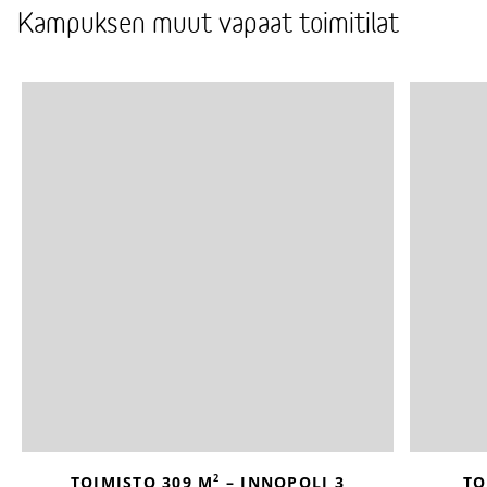
Kampuksen muut vapaat toimitilat
2
TOIMISTO 309 M
– INNOPOLI 3
TO