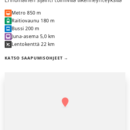
Erinomainen sijainti toimivilla liikenneyhteyksillä
Metro
850 m
Raitiovaunu
180 m
Bussi
200 m
Juna-asema
5,0 km
Lentokenttä
22 km
KATSO SAAPUMISOHJEET