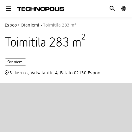
Hae
GLOB
Toggle navigation
SITE
2
Espoo
›
Otaniemi
›
Toimitila
283
m
2
Toimitila
283
m
Technopo
Otaniemi
Otaniemi
3. kerros, Vaisalantie 4, B-talo 02130 Espoo