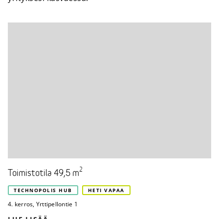
2
Toimistotila 49,5 m
TECHNOPOLIS HUB
HETI VAPAA
4. kerros
,
Yrttipellontie 1