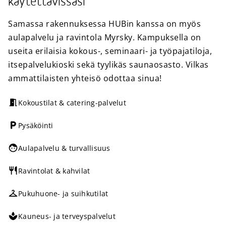
käytettävissäsi
Samassa rakennuksessa HUBin kanssa on myös
aulapalvelu ja ravintola Myrsky. Kampuksella on
useita erilaisia kokous-, seminaari- ja työpajatiloja,
itsepalvelukioski sekä tyylikäs saunaosasto. Vilkas
ammattilaisten yhteisö odottaa sinua!
Kokoustilat & catering-palvelut
Pysäköinti
Aulapalvelu & turvallisuus
Ravintolat & kahvilat
Pukuhuone- ja suihkutilat
Kauneus- ja terveyspalvelut