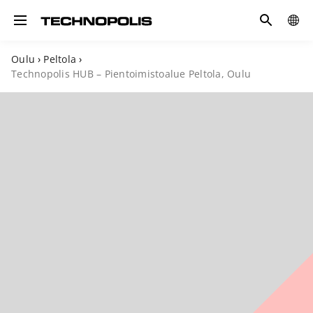
Hae
GLOB
Toggle navigation
SITE
Oulu
›
Peltola
›
Technopolis HUB – Pientoimistoalue Peltola, Oulu