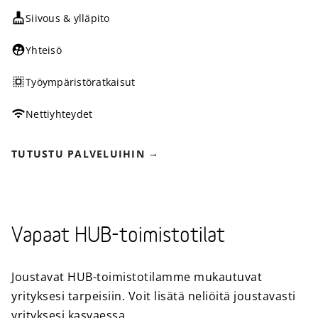
Siivous & ylläpito
Yhteisö
Työympäristöratkaisut
Nettiyhteydet
TUTUSTU PALVELUIHIN
Vapaat HUB-toimistotilat
Joustavat HUB-toimistotilamme mukautuvat
yrityksesi tarpeisiin. Voit lisätä neliöitä joustavasti
yrityksesi kasvaessa.