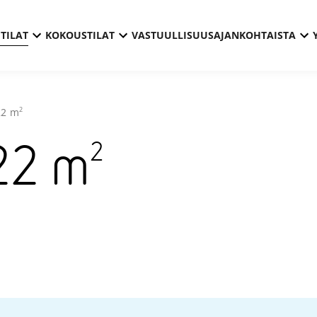
TILAT
KOKOUSTILAT
VASTUULLISUUS
AJANKOHTAISTA
2
22
m
2
22
m
Technopol
Peltola