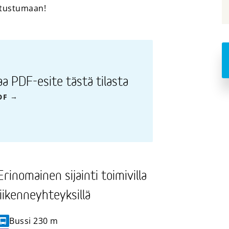
tutustumaan!
aa PDF-esite tästä tilasta
DF
Erinomainen sijainti toimivilla
liikenneyhteyksillä
Bussi
230 m