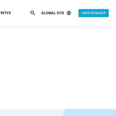
Hae
YRITYS
GLOBAL SITE
YHTEYSTIEDOT
is