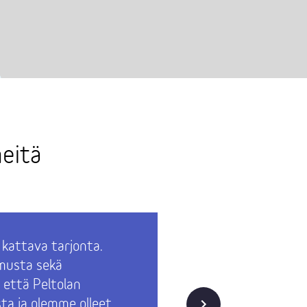
eitä
a kattava tarjonta.
Täällä toi
emusta sekä
henkilöku
 että Peltolan
palvelual
Seuraava
ta ja olemme olleet