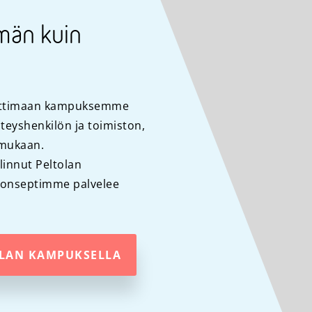
män kuin
auttimaan kampuksemme
teyshenkilön ja toimiston,
 mukaan.
alinnut Peltolan
konseptimme palvelee
OLAN KAMPUKSELLA