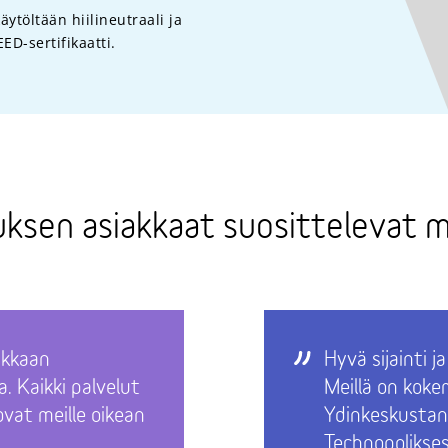
ytöltään hiilineutraali ja
ED-sertifikaatti.
ksen asiakkaat suosittelevat m
ukkaan
Hyvä sijainti j
a. Kaikki palvelut
Meillä on kok
 ovat meille oikean
Ydinkeskustan
Technopolikses