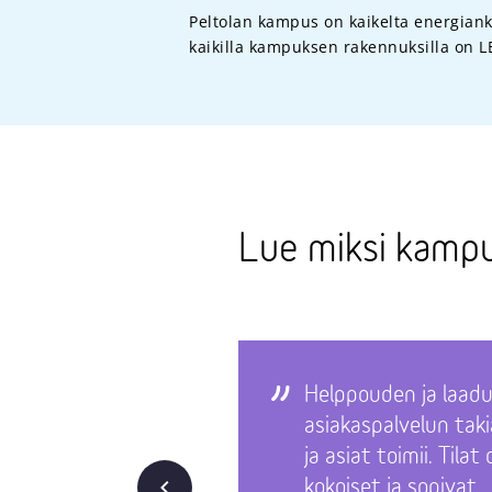
Peltolan kampus on kaikelta energiankä
kaikilla kampuksen rakennuksilla on LE
Lue miksi kampu
Helppouden ja laad
asiakaspalvelun taki
ja asiat toimii. Tilat
Takaisin
kokoiset ja sopivat.