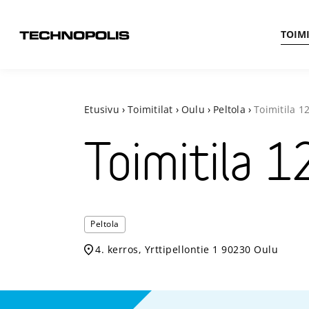
TOIMI
Etusivu
›
Toimitilat
›
Oulu
›
Peltola
›
Toimitila
1
Toimitila
1
Peltola
4. kerros, Yrttipellontie 1 90230 Oulu