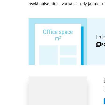
hyviä palveluita – varaa esittely ja tule 
Lat
P