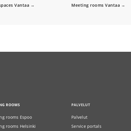
 spaces Vantaa
Meeting rooms Vantaa
ING ROOMS
PALVELUT
ng rooms Espoo
Palvelut
ng rooms Helsinki
Service portals