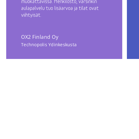
muokattavissa. Henkilöstö, varsinkin
aulapalvelu tuo lisäarvoa ja tilat ovat
viihtyisät.
OX2 Finland Oy
Technopolis Ydinkeskusta