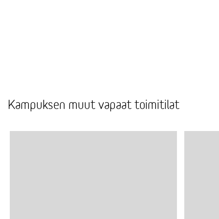
haluatko ostaa, vuokrata vai valita kierrätetyt
kalusteet.
Tarjoamme käyttöösi kilpailutetut ja luotettavat
kumppanimme, joiden kautta saat avun niin
toimiston pienremontteihin, asennuksiin kuin
siivoukseen.
Kampuksen muut vapaat toimitilat