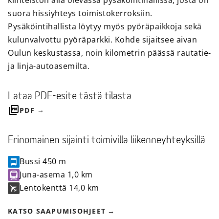
kiinteistön alla olevassa pysäköintihallissa, josta on
suora hissiyhteys toimistokerroksiin.
Pysäköintihallista löytyy myös pyöräpaikkoja sekä
kulunvalvottu pyöräparkki. Kohde sijaitsee aivan
Oulun keskustassa, noin kilometrin päässä rautatie-
ja linja-autoasemilta.
Lataa PDF-esite tästä tilasta
PDF
Erinomainen sijainti toimivilla liikenneyhteyksillä
Bussi
450 m
Juna-asema
1,0 km
Lentokenttä
14,0 km
KATSO SAAPUMISOHJEET