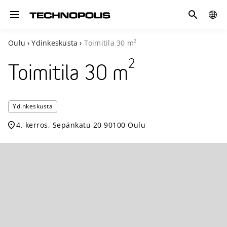
Hae
GLOB
Toggle navigation
SITE
2
Oulu
›
Ydinkeskusta
›
Toimitila
30
m
2
Toimitila
30
m
Technopoli
Ydinkeskusta
Ydinkesku
4. kerros, Sepänkatu 20 90100 Oulu