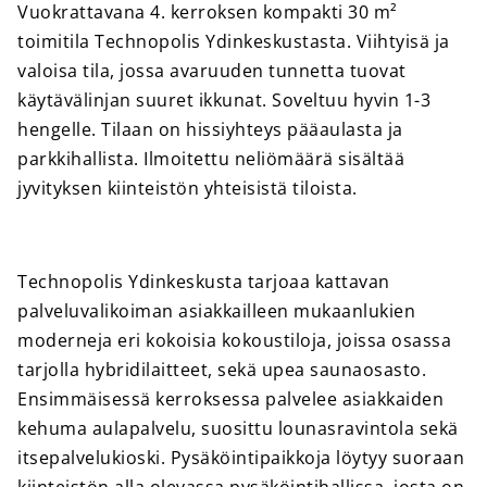
Vuokrattavana 4. kerroksen kompakti 30 m²
toimitila Technopolis Ydinkeskustasta. Viihtyisä ja
valoisa tila, jossa avaruuden tunnetta tuovat
käytävälinjan suuret ikkunat. Soveltuu hyvin 1-3
hengelle. Tilaan on hissiyhteys pääaulasta ja
parkkihallista. Ilmoitettu neliömäärä sisältää
jyvityksen kiinteistön yhteisistä tiloista.
Technopolis Ydinkeskusta tarjoaa kattavan
palveluvalikoiman asiakkailleen mukaanlukien
moderneja eri kokoisia kokoustiloja, joissa osassa
tarjolla hybridilaitteet, sekä upea saunaosasto.
Ensimmäisessä kerroksessa palvelee asiakkaiden
kehuma aulapalvelu, suosittu lounasravintola sekä
itsepalvelukioski. Pysäköintipaikkoja löytyy suoraan