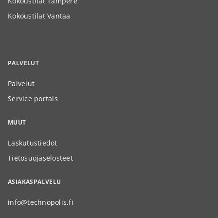
Kokoustilat Tampere
Kokoustilat Vantaa
PALVELUT
Palvelut
Service portals
MUUT
Laskutustiedot
Tietosuojaselosteet
ASIAKASPALVELU
info@technopolis.fi