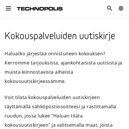
Hae
GLOB
Toggle navigation
SITE
Kokouspalveluiden uutiskirje
Haluatko järjestää onnistuneen kokouksen?
Kerromme tarjouksista, ajankohtaisista uutisista ja
muista kiinnostavista aiheista
kokousuutiskirjeessämme.
Voit tilata kokouspalveluiden uutiskirjeen
täyttämällä sähköpostiosoitteesi ja rastittamalla
ruudun, jossa lukee "Haluan tilata
kokousuutiskirjeen" ja valitsemalla maat, joista