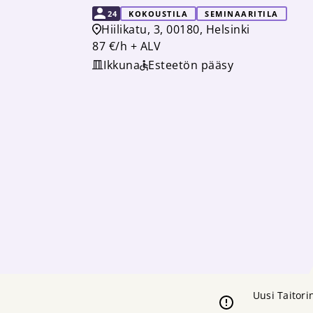
KAPASITEETTI
24
KOKOUSTILA
SEMINAARITILA
Hiilikatu, 3, 00180, Helsinki
87 €/h + ALV
Ikkuna
Esteetön pääsy
Uusi Taitori