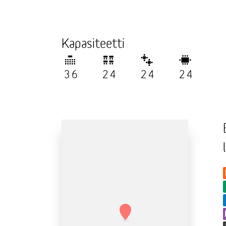
Kapasiteetti
36
24
24
24