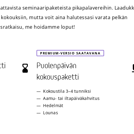
kattavista seminaaripaketeista pikapalavereihin. Laaduk
 kokouksiin, mutta voit aina halutessasi varata pelkän
ousratkaisu, me hoidamme loput!
PREMIUM-VERSIO SAATAVANA
ti
Puolenpäivän
kokouspaketti
Kokoustila 3–4 tunniksi
Aamu- tai iltapäiväkahvitus
Hedelmät
Lounas