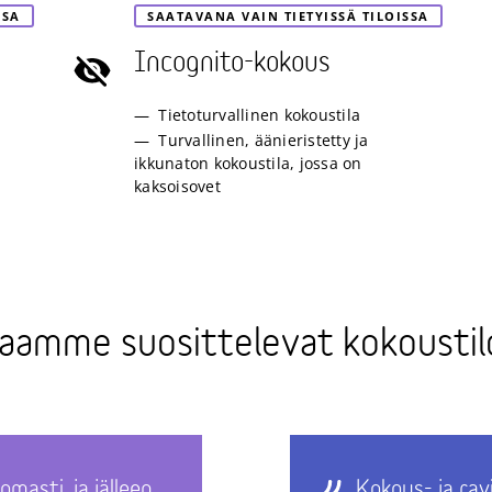
SSA
SAATAVANA VAIN TIETYISSÄ TILOISSA
Incognito-kokous
Tietoturvallinen kokoustila
Turvallinen, äänieristetty ja
ikkunaton kokoustila, jossa on
kaksoisovet
kkaamme suosittelevat kokousti
omasti, ja jälleen
Kokous- ja rav