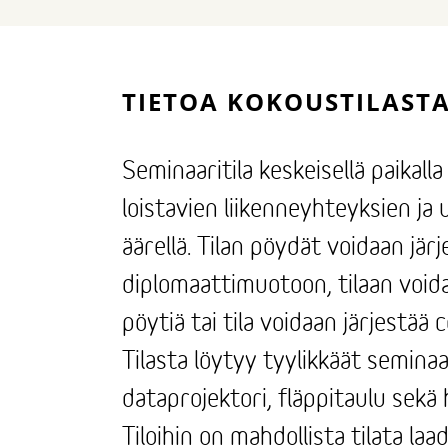
TIETOA KOKOUSTILAST
Seminaaritila keskeisellä paikal
loistavien liikenneyhteyksien j
äärellä. Tilan pöydät voidaan jär
diplomaattimuotoon, tilaan voi
pöytiä tai tila voidaan järjestää 
Tilasta löytyy tyylikkäät seminaa
dataprojektori, fläppitaulu sek
Tiloihin on mahdollista tilata laa