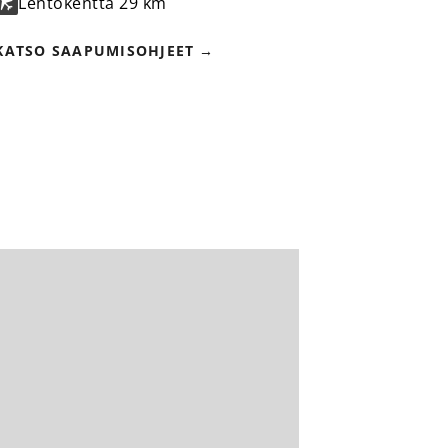
Lentokenttä
29 km
KATSO SAAPUMISOHJEET