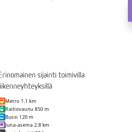
Erinomainen sijainti toimivilla
liikenneyhteyksillä
Metro
1.1 km
Raitiovaunu
850 m
Bussi
120 m
Juna-asema
2.8 km