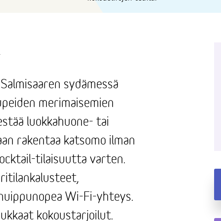
A
la Salmisaaren sydämessä
a upeiden merimaisemien
jestää luokkahuone- tai
daan rakentaa katsomo ilman
cocktail-tilaisuutta varten.
ritilankalusteet,
ä huippunopea Wi-Fi-yhteys.
dukkaat kokoustarjoilut.