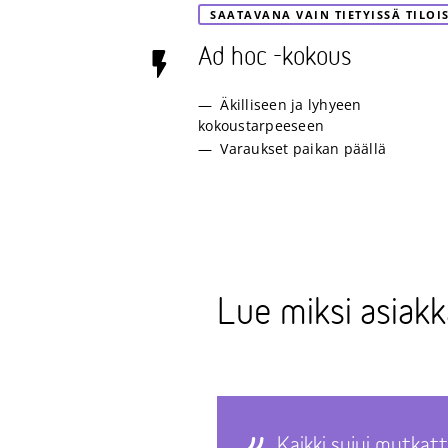
SAATAVANA VAIN TIETYISSÄ TILOI
Ad hoc -kokous
Äkilliseen ja lyhyeen
kokoustarpeeseen
Varaukset paikan päällä
Lue miksi asia
Kaikki sujui mutkatt