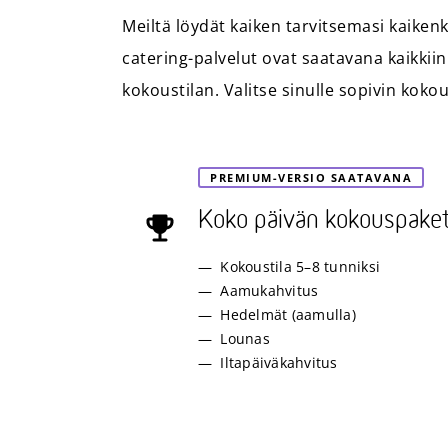
Meiltä löydät kaiken tarvitsemasi kaiken
catering-palvelut ovat saatavana kaikkiin
kokoustilan. Valitse sinulle sopivin kok
PREMIUM-VERSIO SAATAVANA
Koko päivän kokouspaket
Kokoustila 5–8 tunniksi
Aamukahvitus
Hedelmät (aamulla)
Lounas
Iltapäiväkahvitus