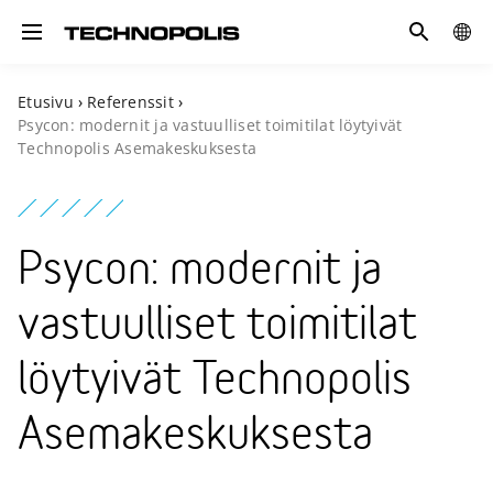
Hae
GLOB
Toggle navigation
SITE
Etusivu
›
Referenssit
›
Psycon: modernit ja vastuulliset toimitilat löytyivät
Technopolis Asemakeskuksesta
Psycon: modernit ja
vastuulliset toimitilat
löytyivät Technopolis
Asemakeskuksesta