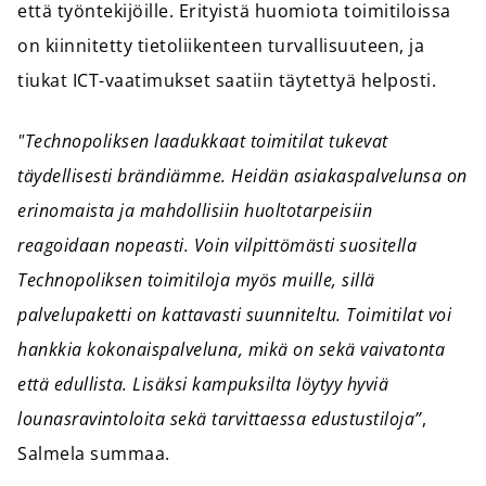
että työntekijöille. Erityistä huomiota toimitiloissa
on kiinnitetty tietoliikenteen turvallisuuteen, ja
tiukat ICT-vaatimukset saatiin täytettyä helposti.
"Technopoliksen laadukkaat toimitilat tukevat
täydellisesti brändiämme. Heidän asiakaspalvelunsa on
erinomaista ja mahdollisiin huoltotarpeisiin
reagoidaan nopeasti. Voin vilpittömästi suositella
Technopoliksen toimitiloja myös muille, sillä
palvelupaketti on kattavasti suunniteltu. Toimitilat voi
hankkia kokonaispalveluna, mikä on sekä vaivatonta
että edullista. Lisäksi kampuksilta löytyy hyviä
lounasravintoloita sekä tarvittaessa edustustiloja”
,
Salmela summaa.