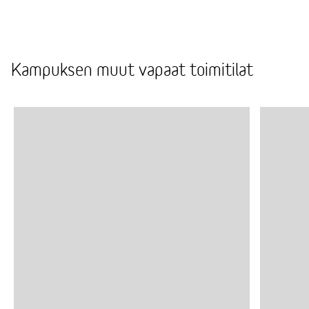
toimiston pienremontteihin, asennuksiin kuin
siivoukseen.
Kampuksen muut vapaat toimitilat