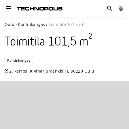
Hae
GLOB
Toggle navigation
SITE
2
Oulu
›
Kontinkangas
›
Toimitila
101,5
m
2
Toimitila
101,5
m
Technop
Kontinkangas
Kontin
2. kerros, Kiviharjunlenkki 1E 90220 Oulu