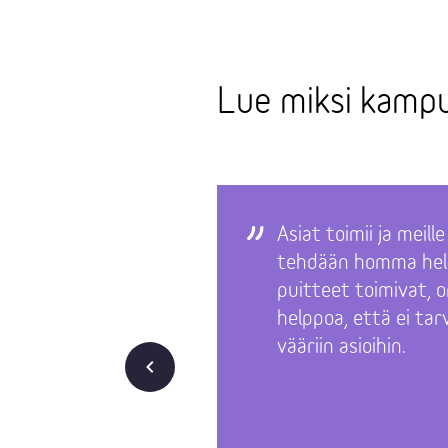
Lue miksi kampu
Asiat toimii ja meill
tehdään homma hel
puitteet toimivat, o
helppoa, että ei tar
vääriin asioihin.
Takaisin