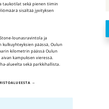
a taukotilat sekä pienen tiimin
eliömäärä sisältää jyvityksen
Stone-lounasravintola ja
en kulkuyhteyksien päässä, Oulun
n parin kilometrin päässä Oulun
t aivan kampuksen vieressä.
ha-alueelta sekä parkkihallista.
IMISTOALUEESTA