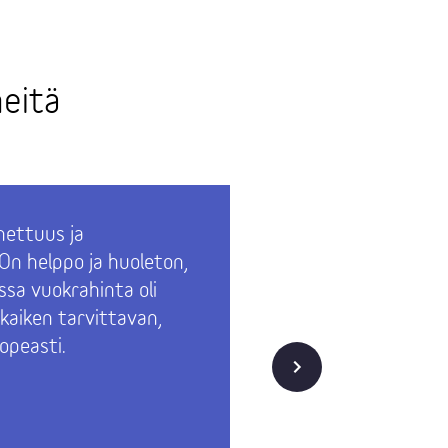
eitä
nettuus ja
Technopol
On helppo ja huoleton,
aktiivise
ssa vuokrahinta oli
liittyväs
 kaiken tarvittavan,
suhteellis
opeasti.
olimme ko
Seuraava
mennään.
kiitettäv
meille mi