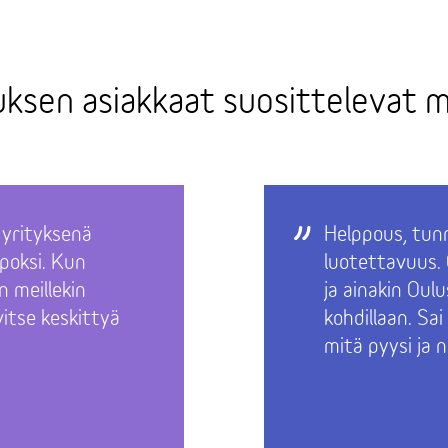
ksen asiakkaat suosittelevat m
e yrityksenä
Helppous, tun
poksi. Kun
luotettavuus. 
n meillekin
ja ainakin Oulu
vitse keskittyä
kohdillaan. Sai
mitä pyysi ja n