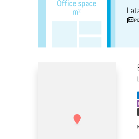
Lat
P