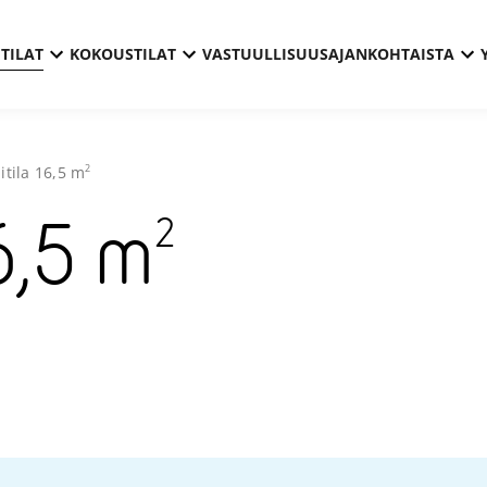
TILAT
KOKOUSTILAT
VASTUULLISUUS
AJANKOHTAISTA
2
itila
16,5
m
2
6,5
m
Technopol
Kontinka