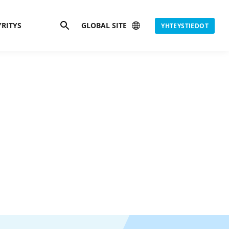
Hae
YRITYS
GLOBAL SITE
YHTEYSTIEDOT
is
ngas