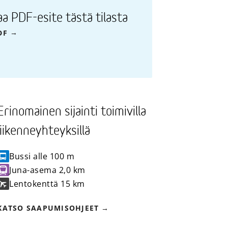
aa PDF-esite tästä tilasta
DF
Erinomainen sijainti toimivilla
liikenneyhteyksillä
Bussi
alle 100 m
Juna-asema
2,0 km
Lentokenttä
15 km
KATSO SAAPUMISOHJEET