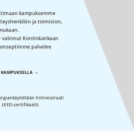
auttimaan kampuksemme
teyshenkilön ja toimiston,
 mukaan.
jo valinnut Kontinkankaan
konseptimme palvelee
 KAMPUKSELLA
giankäytöltään hiilineutraali
LEED-sertifikaatti.