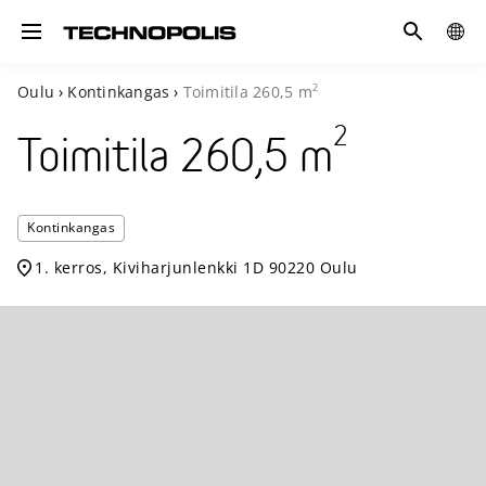
Hae
GLOB
Toggle navigation
SITE
2
Oulu
›
Kontinkangas
›
Toimitila
260,5
m
2
Toimitila
260,5
m
Technop
Kontinkangas
Kontin
1. kerros, Kiviharjunlenkki 1D 90220 Oulu