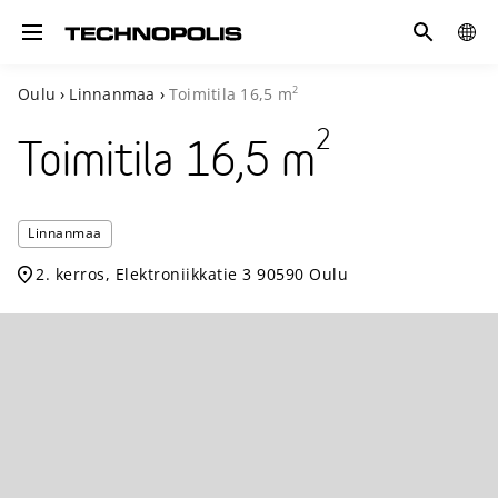
Hae
GLOB
Toggle navigation
SITE
2
Oulu
›
Linnanmaa
›
Toimitila
16,5
m
2
Toimitila
16,5
m
Technopo
Linnanmaa
Linnanm
2. kerros, Elektroniikkatie 3 90590 Oulu