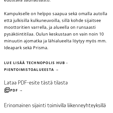
edustava saunaosasto.
Kampukselle on helppo saapua sekä omalla autolla
että julkisilla kulkuneuvoilla, sillä kohde sijaitsee
moottoritien varrella, ja alueella on runsaasti
pysäköintitilaa. Oulun keskustaan on vain noin 10
minuutin ajomatka ja lähialueelta löytyy myös mm.
Ideapark sekä Prisma.
LUE LISÄÄ TECHNOPOLIS HUB -
PIENTOIMISTOALUEESTA
Lataa PDF-esite tästä tilasta
PDF
Erinomainen sijainti toimivilla liikenneyhteyksillä