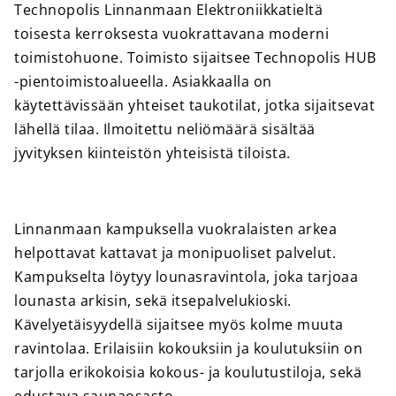
Technopolis Linnanmaan Elektroniikkatieltä
toisesta kerroksesta vuokrattavana moderni
toimistohuone. Toimisto sijaitsee Technopolis HUB
-pientoimistoalueella. Asiakkaalla on
käytettävissään yhteiset taukotilat, jotka sijaitsevat
lähellä tilaa. Ilmoitettu neliömäärä sisältää
jyvityksen kiinteistön yhteisistä tiloista.
Linnanmaan kampuksella vuokralaisten arkea
helpottavat kattavat ja monipuoliset palvelut.
Kampukselta löytyy lounasravintola, joka tarjoaa
lounasta arkisin, sekä itsepalvelukioski.
Kävelyetäisyydellä sijaitsee myös kolme muuta
ravintolaa. Erilaisiin kokouksiin ja koulutuksiin on
tarjolla erikokoisia kokous- ja koulutustiloja, sekä