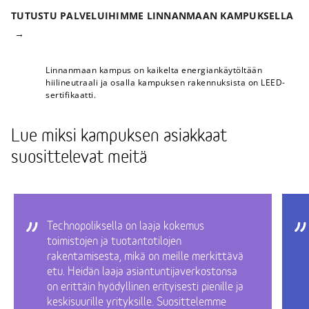
TUTUSTU PALVELUIHIMME LINNANMAAN KAMPUKSELLA
Linnanmaan kampus on kaikelta energiankäytöltään
hiilineutraali ja osalla kampuksen rakennuksista on LEED-
sertifikaatti.
Lue miksi kampuksen asiakkaat
suosittelevat meitä
Technopoliksella on laaja kokemus
toimistojen ja tuotantotilojen
rakentamisesta, mikä on meille merkittävä
etu. Heidän laaja asiantuntijaverkostonsa
on erittäin hyödyllinen erityisesti pienille ja
keskisuurille yrityksille. Suosittelemme