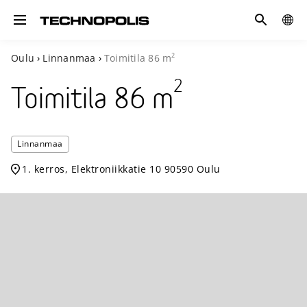
Hae
GLOB
Toggle navigation
SITE
2
Oulu
›
Linnanmaa
›
Toimitila
86
m
2
Toimitila
86
m
Technopoli
Linnanmaa
Linnanmaa
1. kerros, Elektroniikkatie 10 90590 Oulu