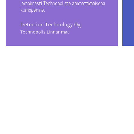
lämpimästi Technopolista ammattimaisena
kumppanina.
Detection Technology Oyj
Technopolis Linnanmaa