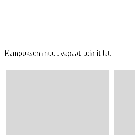
Tarjoamme käyttöösi kilpailutetut ja luotettavat
kumppanimme, joiden kautta saat avun niin
toimiston pienremontteihin, asennuksiin kuin
siivoukseen.
Kampuksen muut vapaat toimitilat