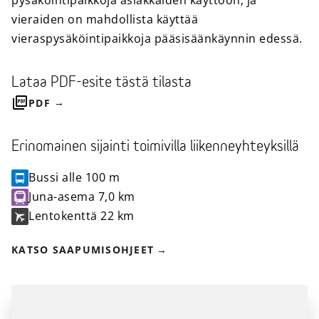
pysäköintipaikkoja asiakkaiden käyttöön, ja
vieraiden on mahdollista käyttää
vieraspysäköintipaikkoja pääsisäänkäynnin edessä.
Lataa PDF-esite tästä tilasta
PDF
Erinomainen sijainti toimivilla liikenneyhteyksillä
Bussi
alle 100 m
Juna-asema
7,0 km
Lentokenttä
22 km
KATSO SAAPUMISOHJEET