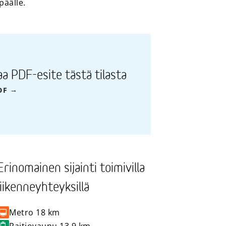
päälle.
aa PDF-esite tästä tilasta
DF
Erinomainen sijainti toimivilla
liikenneyhteyksillä
Metro
18 km
Raitiovaunu
13,9 km