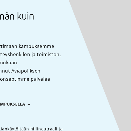
män kuin
auttimaan kampuksemme
teyshenkilön ja toimiston,
 mukaan.
innut Aviapoliksen
konseptimme palvelee
AMPUKSELLA
ankäytöltään hiilineutraali ja