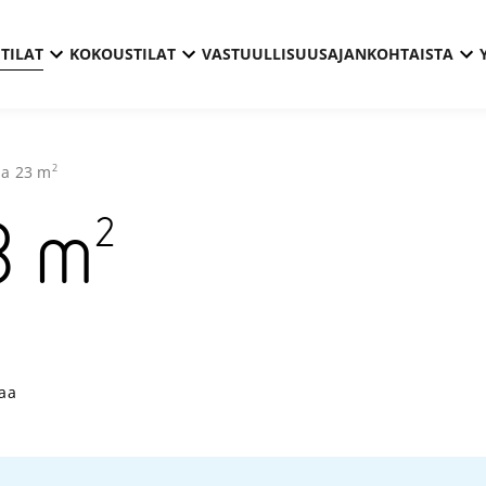
TILAT
KOKOUSTILAT
VASTUULLISUUS
AJANKOHTAISTA
2
la
23
m
2
3
m
Technopoli
taa
Aviapolis