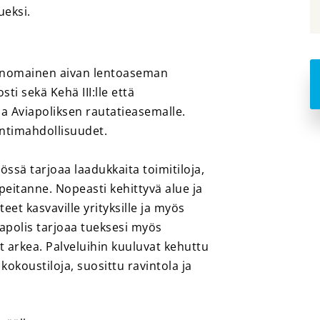
ueksi.
rinomainen aivan lentoaseman
i sekä Kehä III:lle että
 ja Aviapoliksen rautatieasemalle.
ntimahdollisuudet.
ssä tarjoaa laadukkaita toimitiloja,
eitanne. Nopeasti kehittyvä alue ja
teet kasvaville yrityksille ja myös
iapolis tarjoaa tueksesi myös
t arkea. Palveluihin kuuluvat kehuttu
kokoustiloja, suosittu ravintola ja