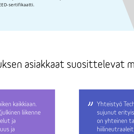
ED-sertifikaatti.
ksen asiakkaat suosittelevat m
iken kaikkiaan.
Yhteistyö Tec
(julkinen liikenne
sujunut erityis
elut ja
on yhteinen ta
uus ja
hiilineutraale