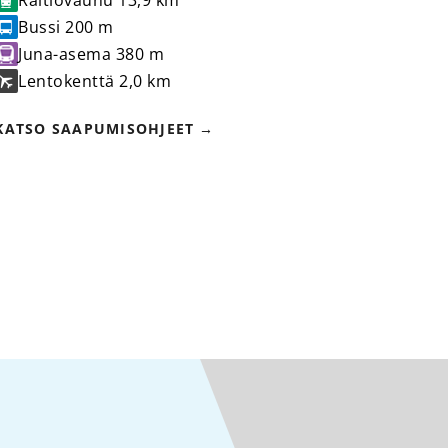
Bussi
200 m
Juna-asema
380 m
Lentokenttä
2,0 km
KATSO SAAPUMISOHJEET