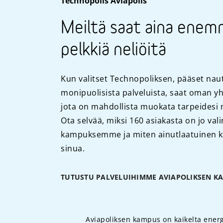
Technopolis Aviapolis
Meiltä saat aina enem
pelkkiä neliöitä
Kun valitset Technopoliksen, pääset n
monipuolisista palveluista, saat oman yh
jota on mahdollista muokata tarpeidesi
Ota selvää, miksi 160 asiakasta on jo val
kampuksemme ja miten ainutlaatuinen 
sinua.
TUTUSTU PALVELUIHIMME AVIAPOLIKSEN K
Aviapoliksen kampus on kaikelta energi