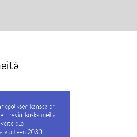
eitä
hnopoliksen kanssa on
Palvelut 
en hyvin, koska meillä
mm. posti
voite olla
ravintola
ita vuoteen 2030
parkkihall