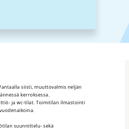
ntaalla siisti, muuttovalmis neljän
jännessä kerroksessa.
iö- ja wc-tilat. Toimitilan ilmastointi
a vuodenaikoina.
ötilan suunnittelu- sekä