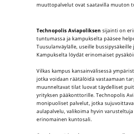
muuttopalvelut ovat saatavilla muuton t
Technopolis Aviapoliksen
sijainti on e
tuntumassa ja kampukselta pääsee helpost
Tuusulanväylälle, useille bussipysäkeille
Kampukselta löydät erinomaiset pysäköi
Vilkas kampus kansainvälisessä ympäristö
jotka voidaan räätälöidä vastaamaan tarp
muunneltavat tilat luovat täydelliset puit
yrityksen pääkonttorille. Technopolis Av
monipuoliset palvelut, jotka sujuvoittava
aulapalvelu, valikoima hyvin varusteltuja 
erinomainen kuntosali.