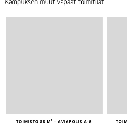
Kampuksen muut vapaat toimitilat
2
TOIMISTO 88 M
– AVIAPOLIS A-G
TOIM