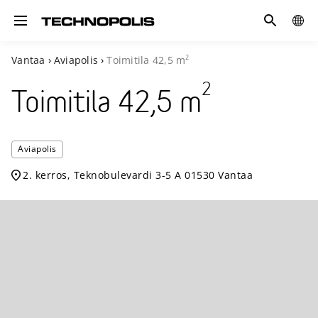
Hae
GLOB
Toggle navigation
SITE
2
Vantaa
›
Aviapolis
›
Toimitila
42,5
m
2
Toimitila
42,5
m
Technopo
Aviapolis
Aviapolis
2. kerros, Teknobulevardi 3-5 A 01530 Vantaa