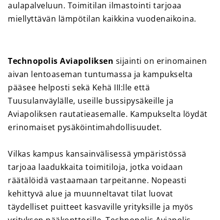
aulapalveluun. Toimitilan ilmastointi tarjoaa
miellyttävän lämpötilan kaikkina vuodenaikoina.
Technopolis Aviapoliksen
sijainti on erinomainen
aivan lentoaseman tuntumassa ja kampukselta
pääsee helposti sekä Kehä III:lle että
Tuusulanväylälle, useille bussipysäkeille ja
Aviapoliksen rautatieasemalle. Kampukselta löydät
erinomaiset pysäköintimahdollisuudet.
Vilkas kampus kansainvälisessä ympäristössä
tarjoaa laadukkaita toimitiloja, jotka voidaan
räätälöidä vastaamaan tarpeitanne. Nopeasti
kehittyvä alue ja muunneltavat tilat luovat
täydelliset puitteet kasvaville yrityksille ja myös