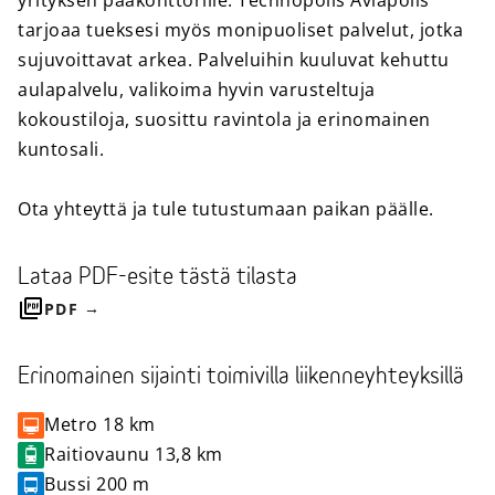
yrityksen pääkonttorille. Technopolis Aviapolis
tarjoaa tueksesi myös monipuoliset palvelut, jotka
sujuvoittavat arkea. Palveluihin kuuluvat kehuttu
aulapalvelu, valikoima hyvin varusteltuja
kokoustiloja, suosittu ravintola ja erinomainen
kuntosali.
Ota yhteyttä ja tule tutustumaan paikan päälle.
Lataa PDF-esite tästä tilasta
PDF
Erinomainen sijainti toimivilla liikenneyhteyksillä
Metro
18 km
Raitiovaunu
13,8 km
Bussi
200 m