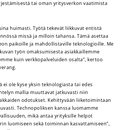
rjestämisestä tai oman yritysverkon vaatimista
na huimasti. Työtä tekevät liikkuvat entistä
nnössä missä ja milloin tahansa. Tämä asettaa
on paikoille ja mahdollistaville teknologioille. Me
kkuvan työn omaksumisesta asiakkaillemme
emme kuin verkkopalveluiden osalta”, kertoo
verang.
ei ole kyse yksin teknologiasta tai edes
telyn mallia muuttavat jatkuvasti niin
siakkaiden odotukset. Kehittyvään liiketoimintaan
tkuvasti. Technopoliksen kanssa luomamme
allisuuden, mikä antaa yrityksille helpot
uurin luomiseen sekä toiminnan kasvattamiseen”,