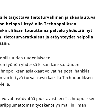
ille tarjottava tietoturvallinen ja skaalautuva
on helppo liittyä niin Technopoliksen
takin. Elisan toteuttama palvelu yhdistää nyt
, tietoturvaratkaisut ja etäyhteydet helpolla
tiin.
hdollisuuden uudenlaiseen
een työhön yhdessä Elisan kanssa. Uuden
chnopoliksen asiakkaat voivat helposti hankkia
 voi liittyvä turvallisesti kaikilla Technopoliksen
lella.
t voivat hyödyntää joustavasti eri Technopoliksen
aikkariippumattoman työskentelyn malliin ilman