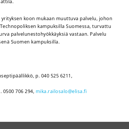
attila.
n yrityksen koon mukaan muuttuva palvelu, johon
la Technopoliksen kampuksilla Suomessa, turvattu
urva palvelunestohyökkäyksiä vastaan. Palvelu
isenä Suomen kampuksilla.
eptipäällikkö, p. 040 525 6211,
p. 0500 706 294,
mika.railosalo@elisa.fi