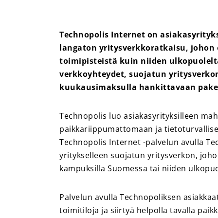
Technopolis Internet on asiakasyrityks
langaton yritysverkkoratkaisu, johon 
toimipisteistä kuin niiden ulkopuolel
verkkoyhteydet, suojatun yritysverkon
kuukausimaksulla hankittavaan paket
Technopolis luo asiakasyrityksilleen ma
paikkariippumattomaan ja tietoturvallis
Technopolis Internet -palvelun avulla Te
yritykselleen suojatun yritysverkon, johon
kampuksilla Suomessa tai niiden ulkopuo
Palvelun avulla Technopoliksen asiakkaa
toimitiloja ja siirtyä helpolla tavalla p