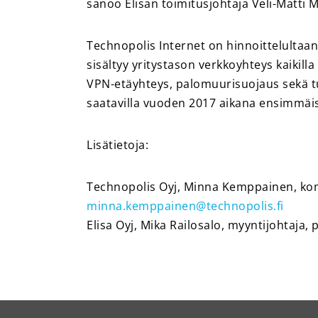
sanoo Elisan toimitusjohtaja Veli-Matti M
Technopolis Internet on hinnoittelultaa
sisältyy yritystason verkkoyhteys kaikil
VPN-etäyhteys, palomuurisuojaus sekä t
saatavilla vuoden 2017 aikana ensimmä
Lisätietoja:
Technopolis Oyj, Minna Kemppainen, kons
minna.kemppainen@technopolis.fi
Elisa Oyj, Mika Railosalo, myyntijohtaja, 