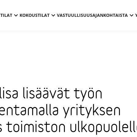
TILAT
KOKOUSTILAT
VASTUULLISUUS
AJANKOHTAISTA
lisa lisäävät työn
jentamalla yrityksen
 toimiston ulkopuolel