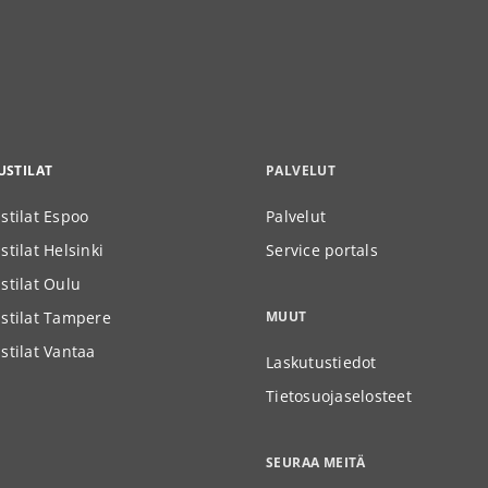
STILAT
PALVELUT
stilat Espoo
Palvelut
tilat Helsinki
Service portals
stilat Oulu
stilat Tampere
MUUT
stilat Vantaa
Laskutustiedot
Tietosuojaselosteet
SEURAA MEITÄ