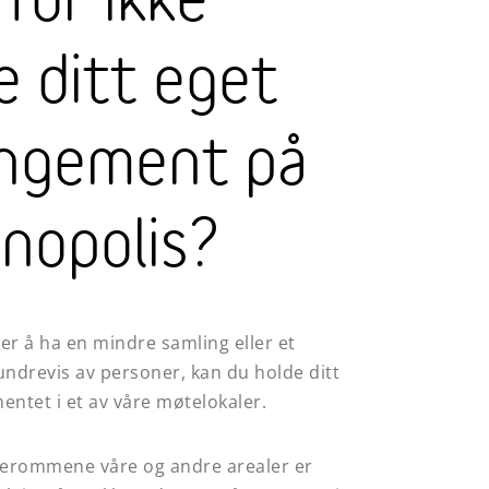
for ikke
e ditt eget
ngement på
nopolis?
er å ha en mindre samling eller et
undrevis av personer, kan du holde ditt
ntet i et av våre møtelokaler.
erommene våre og andre arealer er