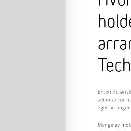
Hvor
hold
arra
Tech
Enten du ønsk
seminar for h
eget arrangeme
Mange av møt