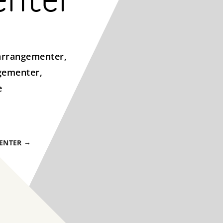
enter
 arrangementer,
gementer,
e
ENTER