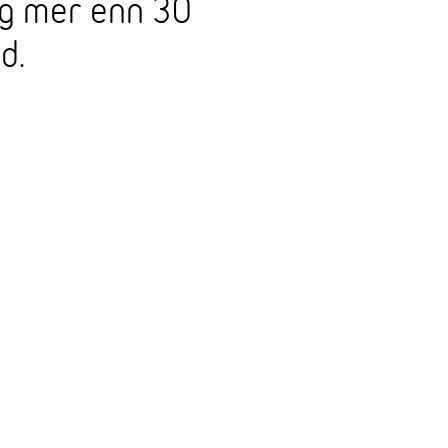
og mer enn 30
d.