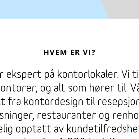
HVEM ER VI?
 ekspert på kontorlokaler. Vi t
kontorer, og alt som hører til. 
t fra kontordesign til resepsjo
ninger, restauranter og renhol
elig opptatt av kundetilfredshe