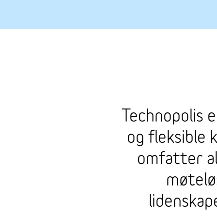
Technopolis er
og fleksible 
omfatter al
møteløs
lidenskap