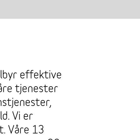
ilbyr effektive
Våre tjenester
nstjenester,
d. Vi er
t. Våre 13