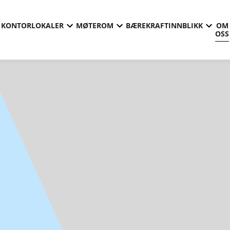
KONTORLOKALER
MØTEROM
BÆREKRAFT
INNBLIKK
OM
OSS