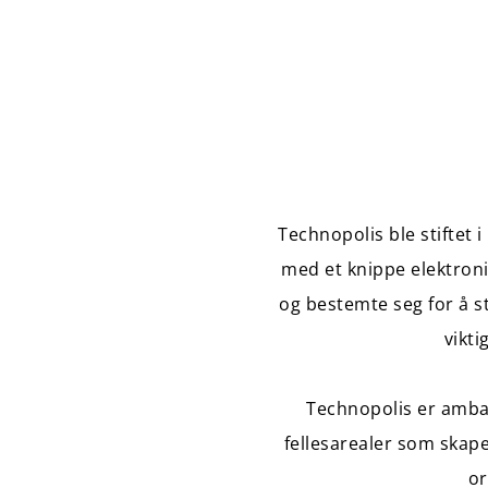
Technopolis ble stiftet 
med et knippe elektroni
og bestemte seg for å st
vikti
Technopolis er ambas
fellesarealer som skaper
or