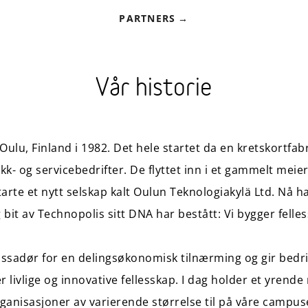
PARTNERS
Vår historie
i Oulu, Finland i 1982. Det hele startet da en kretskortf
kk- og servicebedrifter. De flyttet inn i et gammelt meie
arte et nytt selskap kalt Oulun Teknologiakylä Ltd. Nå h
g bit av Technopolis sitt DNA har bestått: Vi bygger felle
sadør for en delingsøkonomisk tilnærming og gir bedri
 livlige og innovative fellesskap. I dag holder et yrende
ganisasjoner av varierende størrelse til på våre campus