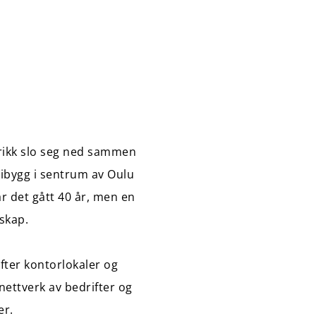
abrikk slo seg ned sammen
ribygg i sentrum av Oulu
ar det gått 40 år, men en
sskap.
fter kontorlokaler og
 nettverk av bedrifter og
er.