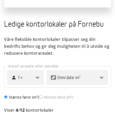
Ledige kontorlokaler på Fornebu
Våre fleksible kontorlokaler tilpasser seg din
bedrifts behov og gir deg muligheten til å utvide og
redusere kontorarealet.
Antall ansatte eller område
TIL
OMRÅDE
HVOR
1+
Område
m
2
MANGE
PERSONER?
Sorter etter
Største først (m²)
Minste først (m²)
Viser
4
/
12
kontorlokaler