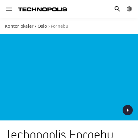
Søk
GLOB
Toggle navigation
SITE
Kontorlokaler
›
Oslo
›
Fornebu
Technopolis Fornebu