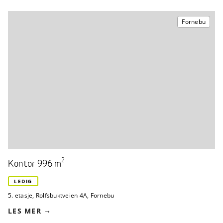
Fornebu
2
Kontor 996 m
LEDIG
5. etasje
,
Rolfsbuktveien 4A
,
Fornebu
LES MER