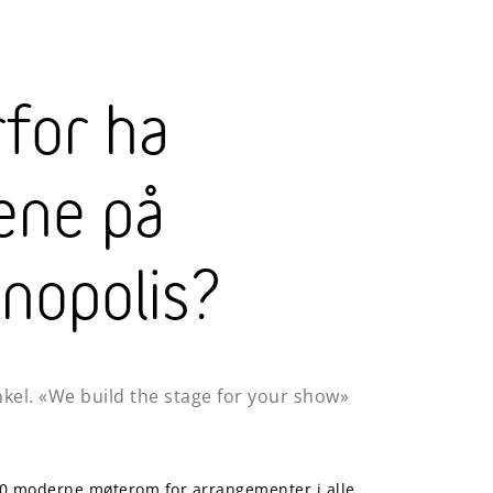
for ha
ene på
nopolis?
kel. «We build the stage for your show»
0 moderne møterom for arrangementer i alle