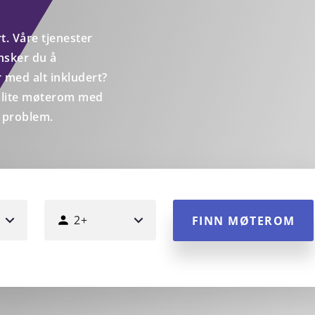
t. Våre tjenester
nsker du å
 med alt inkludert?
et lite møterom med
l problem.
TIL
HVOR
2+
FINN MØTEROM
MANGE
PERSONER?