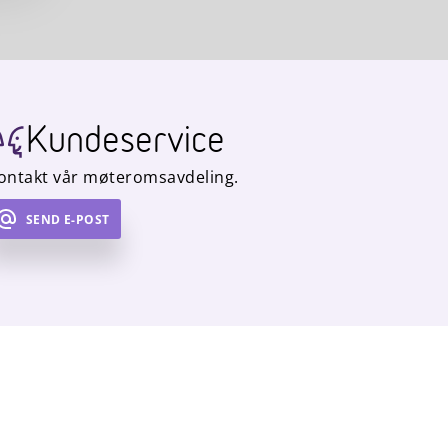
Kundeservice
ontakt vår møteromsavdeling.
SEND E-POST