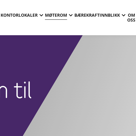
KONTORLOKALER
MØTEROM
BÆREKRAFT
INNBLIKK
OM
OSS
 til