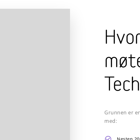
Hvor
møt
Tech
Grunnen er en
med:
Nesten 20