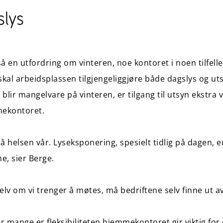
slys
 en utfordring om vinteren, noe kontoret i noen tilfelle
skal arbeidsplassen tilgjengeliggjøre både dagslys og u
blir mangelvare på vinteren, er tilgang til utsyn ekstra vi
mekontoret.
 på helsen vår. Lyseksponering, spesielt tidlig på dagen, e
e, sier Berge.
elv om vi trenger å møtes, må bedriftene selv finne ut a
for mange er fleksibiliteten hjemmekontoret gir viktig for