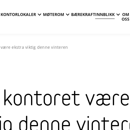
KONTORLOKALER
MØTEROM
BÆREKRAFT
INNBLIKK
OM
OSS
 være ekstra viktig denne vinteren
 kontoret være
tig denne vinte