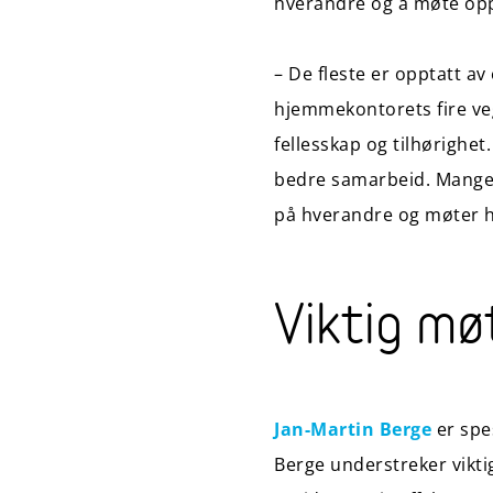
hverandre og å møte op
– De fleste er opptatt av
hjemmekontorets fire vegg
fellesskap og tilhørighet
bedre samarbeid. Mange h
på hverandre og møter h
Viktig mø
Jan-Martin Berge
er spes
Berge understreker vikti