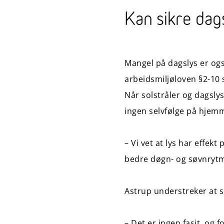
Kan sikre dag
Mangel på dagslys er også
arbeidsmiljøloven §2-10 
Når solstråler og dagslys 
ingen selvfølge på hjem
– Vi vet at lys har effekt
bedre døgn- og søvnrytm
Astrup understreker at s
– Det er ingen fasit, og 