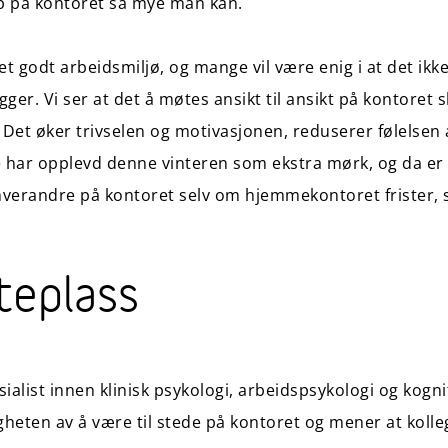
p på kontoret så mye man kan.
 et godt arbeidsmiljø, og mange vil være enig i at det ik
er. Vi ser at det å møtes ansikt til ansikt på kontoret s
. Det øker trivselen og motivasjonen, reduserer følelsen
ar opplevd denne vinteren som ekstra mørk, og da er det
verandre på kontoret selv om hjemmekontoret frister, s
teplass
ialist innen klinisk psykologi, arbeidspsykologi og kogni
gheten av å være til stede på kontoret og mener at koll