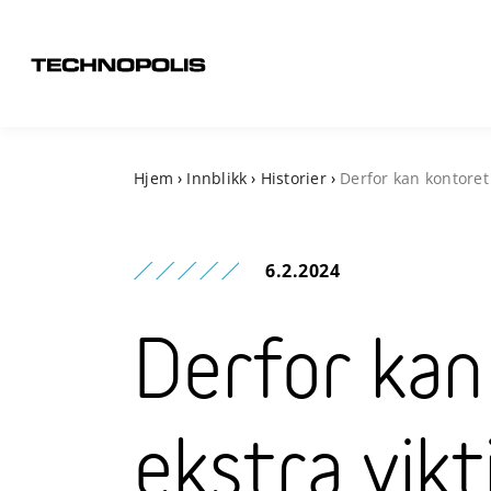
Hjem
›
Innblikk
›
Historier
›
Derfor kan kontoret
6.2.2024
Derfor kan
ekstra vik