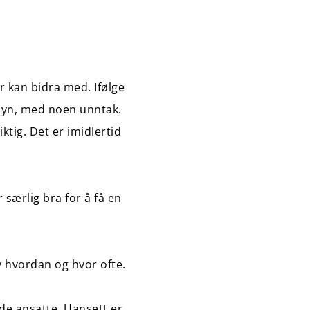
r kan bidra med. Ifølge
tsyn, med noen unntak.
ktig. Det er imidlertid
r særlig bra for å få en
v hvordan og hvor ofte.
 de ansatte. Uansett er