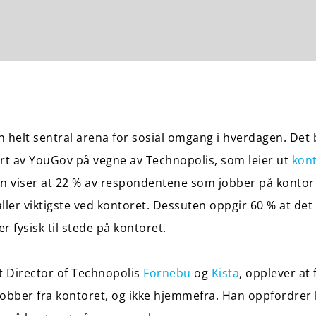
 helt sentral arena for sosial omgang i hverdagen. Det 
t av YouGov på vegne av Technopolis, som leier ut
kont
n viser at 22 % av respondentene som jobber på kontor 
r viktigste ved kontoret. Dessuten oppgir 60 % at det er l
er fysisk til stede på kontoret.
t Director of Technopolis
Fornebu
og
Kista
, opplever at 
k jobber fra kontoret, og ikke hjemmefra. Han oppfordrer k