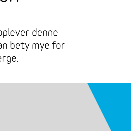
opplever denne
an bety mye for
erge.