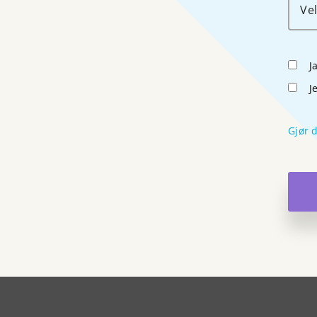
Ve
J
J
Gjør 