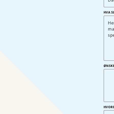
HVA S
ØNSKE
HVORD