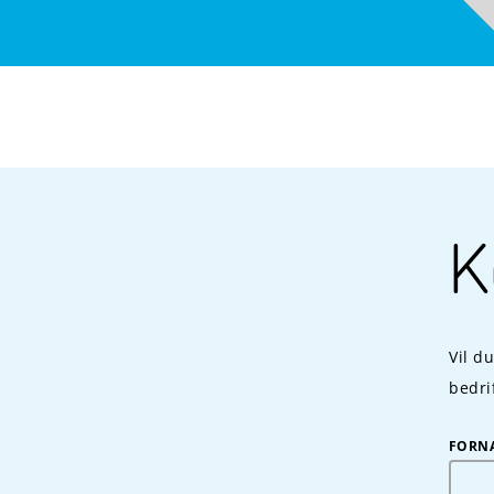
K
Vil d
bedrif
FORN