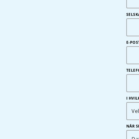
SELSK
E-POS
TELE
I HVI
Ve
NÅR S