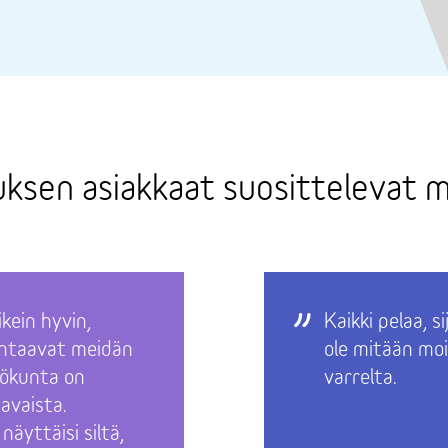
ksen asiakkaat suosittelevat m
ikein hyvin,
Kaikki pelaa, si
ohtaavat meidän
ole mitään moi
ökunta on
varrelta.
avaista.
äyttäisi siltä,