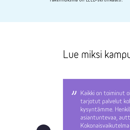
Lue miksi kampu
Kaikki on toiminut o
tarjotut palvelut k
kysyntämme. Henkil
asiantuntevaa, autt
Kokonaisvaikutelma n