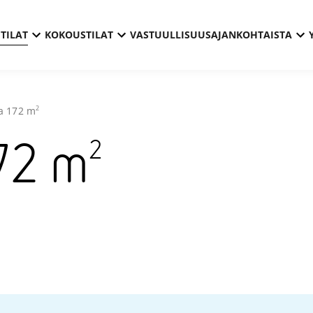
TILAT
KOKOUSTILAT
VASTUULLISUUS
AJANKOHTAISTA
2
a
172
m
2
72
m
Technopol
Otaniemi