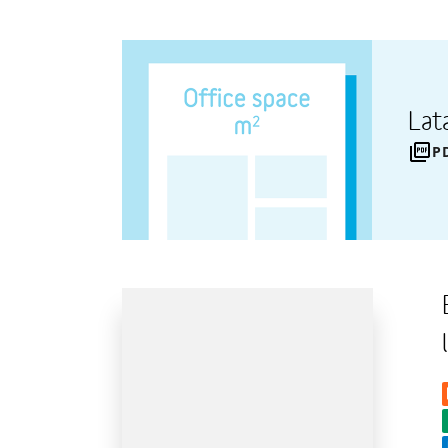
Lat
P