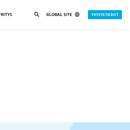
Hae
YRITYS
GLOBAL SITE
YHTEYSTIEDOT
is