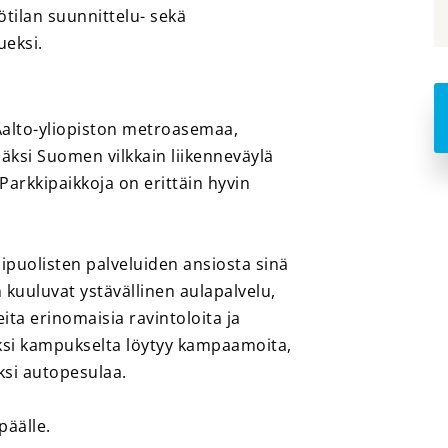
ötilan suunnittelu- sekä
ueksi.
 Aalto-yliopiston metroasemaa,
Lisäksi Suomen vilkkain liikenneväylä
Parkkipaikkoja on erittäin hyvin
uolisten palveluiden ansiosta sinä
in kuuluvat ystävällinen aulapalvelu,
ita erinomaisia ravintoloita ja
äksi kampukselta löytyy kampaamoita,
ksi autopesulaa.
päälle.