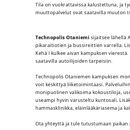
Tila on vuokrattavissa kalustettuna, ja ty
muuttopalvelut ovat saatavilla muuton t
Technopolis Otaniemi
sijaitsee lähellä
pikaraitiotien ja bussireittien varrella. 
Kehä I kulkee aivan kampuksen vierestä. 
saatavilla autoilijoiden tarpeisiin.
Technopolis Otaniemen kampuksen monip
voit keskittyä liiketoimintaasi. Palveluih
monipuolinen valikoima kokoustiloja, use
useampi hyvin varusteltu kuntosali. Lis
hammasklinikka, eläinlääkäriasema ja ka
Ota yhteyttä ja tule tutustumaan paikan 