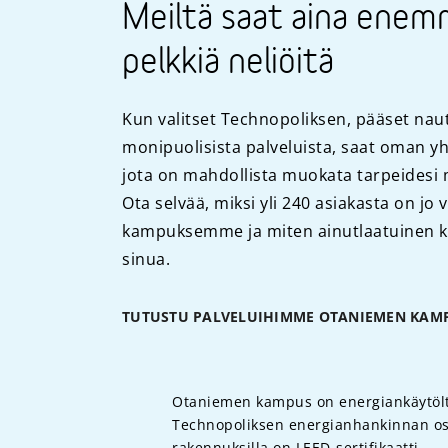
Meiltä saat aina enem
pelkkiä neliöitä
Kun valitset Technopoliksen, pääset n
monipuolisista palveluista, saat oman yh
jota on mahdollista muokata tarpeidesi
Ota selvää, miksi yli 240 asiakasta on jo
kampuksemme ja miten ainutlaatuinen 
sinua.
TUTUSTU PALVELUIHIMME OTANIEMEN KAM
Otaniemen kampus on energiankäytöltä
Technopoliksen energianhankinnan osa
rakennuksilla on LEED-sertifikaatti.