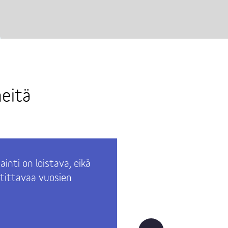
eitä
jainti on loistava, eikä
Kokonaisu
tittavaa vuosien