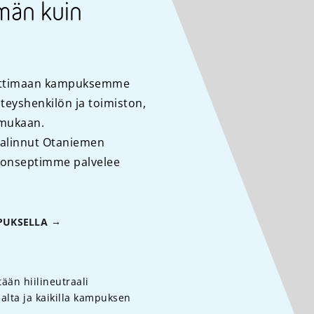
män kuin
auttimaan kampuksemme
teyshenkilön ja toimiston,
 mukaan.
 valinnut Otaniemen
konseptimme palvelee
PUKSELLA
än hiilineutraali
lta ja kaikilla kampuksen