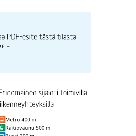
aa PDF-esite tästä tilasta
DF
Erinomainen sijainti toimivilla
liikenneyhteyksillä
Metro
400 m
Raitiovaunu
500 m
Bussi
200 m