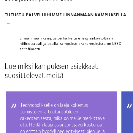
TUTUSTU PALVELUIHIMME LINNANMAAN KAMPUKSELLA
Linnanmaan kampus on kaikelta energiankäytöltään
hiilineutraali ja osalla kampuksen rakennuksista on LEED-
sertifikaatti.
Lue miksi kampuksen asiakkaat
suosittelevat meitä
Technopoliksella on laaja kokemus
toimistojen ja tuotantotilojen
rakentamisesta, mikä on meille merkittävä
etu. Heidän laaja asiantuntijaverkostonsa
on erittäin hyödyllinen erityisesti pienille ja