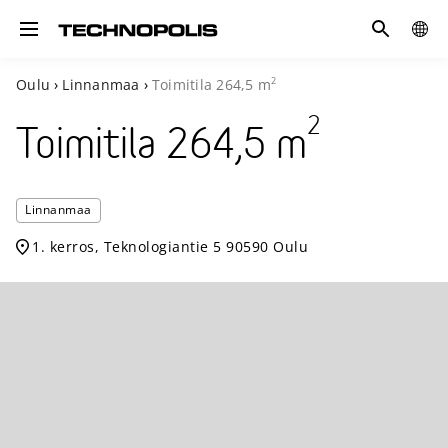
Hae
GLOB
Toggle navigation
SITE
2
Oulu
›
Linnanmaa
›
Toimitila
264,5
m
2
Toimitila
264,5
m
Technop
Linnanmaa
Linnan
1. kerros, Teknologiantie 5 90590 Oulu