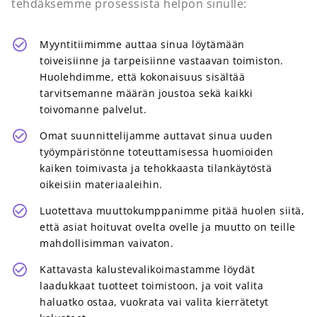
tehdäksemme prosessista helpon sinulle:
Myyntitiimimme auttaa sinua löytämään
toiveisiinne ja tarpeisiinne vastaavan toimiston.
Huolehdimme, että kokonaisuus sisältää
tarvitsemanne määrän joustoa sekä kaikki
toivomanne palvelut.
Omat suunnittelijamme auttavat sinua uuden
työympäristönne toteuttamisessa huomioiden
kaiken toimivasta ja tehokkaasta tilankäytöstä
oikeisiin materiaaleihin.
Luotettava muuttokumppanimme pitää huolen siitä,
että asiat hoituvat ovelta ovelle ja muutto on teille
mahdollisimman vaivaton.
Kattavasta kalustevalikoimastamme löydät
laadukkaat tuotteet toimistoon, ja voit valita
haluatko ostaa, vuokrata vai valita kierrätetyt