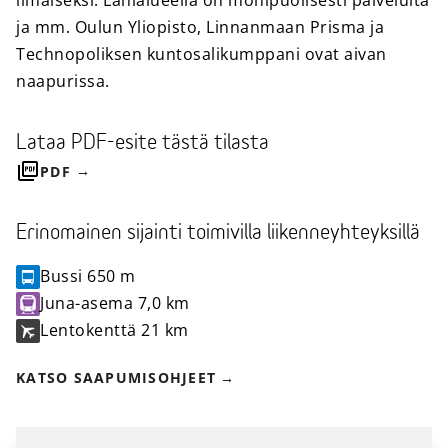
ilmaiseksi. Lähialueella on monipuolisesti palveluita
ja mm. Oulun Yliopisto, Linnanmaan Prisma ja
Technopoliksen kuntosalikumppani ovat aivan
naapurissa.
Lataa PDF-esite tästä tilasta
PDF
Erinomainen sijainti toimivilla liikenneyhteyksillä
Bussi
650 m
Juna-asema
7,0 km
Lentokenttä
21 km
KATSO SAAPUMISOHJEET