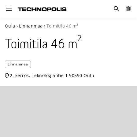
Hae
GLOB
Toggle navigation
SITE
2
Oulu
›
Linnanmaa
›
Toimitila
46
m
2
Toimitila
46
m
Technopoli
Linnanmaa
Linnanmaa
2. kerros, Teknologiantie 1 90590 Oulu