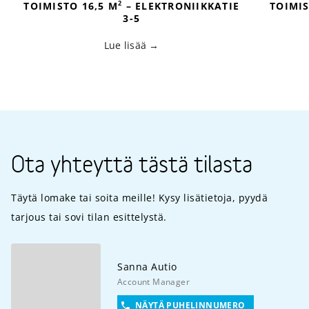
2
TOIMISTO 16,5 M
– ELEKTRONIIKKATIE
TOIMIS
3-5
Lue lisää
Ota yhteyttä tästä tilasta
Täytä lomake tai soita meille! Kysy lisätietoja, pyydä
tarjous tai sovi tilan esittelystä.
Sanna
Autio
Account Manager
NÄYTÄ PUHELINNUMERO