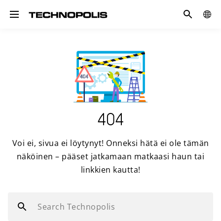
Search
GLOB
Toggle navigation
SITE
404
Voi ei, sivua ei löytynyt! Onneksi hätä ei ole tämän
näköinen – pääset jatkamaan matkaasi haun tai
linkkien kautta!
Search Technopolis